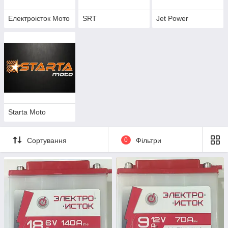
Електроісток Мото
SRT
Jet Power
Starta Moto
Сортування
0
Фільтри