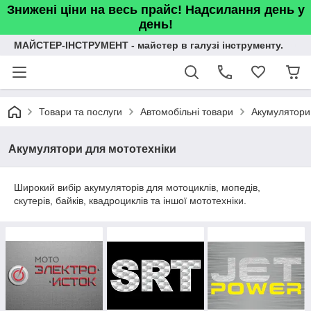
Знижені ціни на весь прайс! Надсилання день у
день!
МАЙСТЕР-ІНСТРУМЕНТ - майстер в галузі інструменту.
Товари та послуги
Автомобільні товари
Акумулятори
Акумулятори для мототехніки
Широкий вибір акумуляторів для мотоциклів, мопедів,
скутерів, байків, квадроциклів та іншої мототехніки.