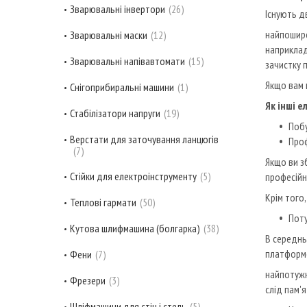
Зварювальні інвертори
26
Існують д
найпошире
Зварювальні маски
12
наприклад
Зварювальні напівавтомати
15
зачистку 
Якщо вам 
Снігоприбиральні машини
1
Як інші 
Стабілізатори напруги
19
Побу
Верстати для заточування ланцюгів
Проф
7
Якщо ви з
Стійки для електроінструменту
5
професійн
Крім того
Теплові гармати
50
Пот
Кутова шлифмашина (болгарка)
38
В середнь
платформ
Фени
7
найпотужн
Фрезери
3
слід пам'
Шліфмашини для стін і стель
5