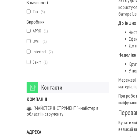
Як і будь
В наявності
користуют
Так
3
батареї, 
Виробник
До інших
APRO
1
Чист
Ефек
DWT
1
До п
Intertool
2
Недоліки
Зеніт
1
Круг
У по
Мережеві 
Контакти
матеріалів
При робот
шліфуванн
"МАЙСТЕР ІНСТРУМЕНТ" - майстер в
Перева
області інструменту
Купити як
великий ви