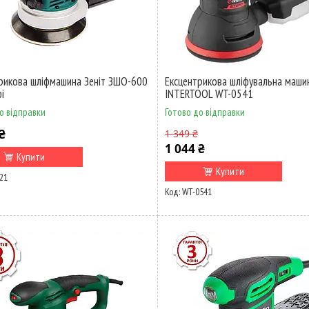
рикова шліфмашина Зеніт ЗШО-600
Ексцентрикова шліфувальна маши
і
INTERTOOL WT-0541
о відправки
Готово до відправки
₴
1 349 ₴
1 044 ₴
Купити
Купити
21
WT-0541