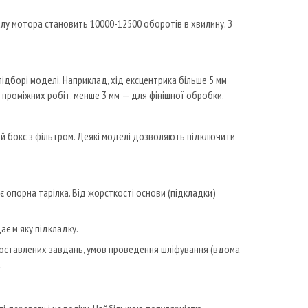
алу мотора становить 10000-12500 оборотів в хвилину. З
ідборі моделі. Наприклад, хід ексцентрика більше 5 мм
 проміжних робіт, менше 3 мм — для фінішної обробки.
ий бокс з фільтром. Деякі моделі дозволяють підключити
є опорна тарілка. Від жорсткості основи (підкладки)
ає м'яку підкладку.
 поставлених завдань, умов проведення шліфування (вдома
.