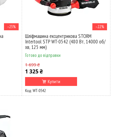
–23%
–22%
на
Шліфмашина ексцентрикова STORM
Intertool STP WT-0542 (480 Вт, 14000 об/
хв, 125 мм)
Готово до відправки
1 699 ₴
1 325 ₴
Купити
WT-0542