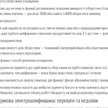
тота обертання оснащення
оях, що не мають функції регулювання, показник швидкості оборотності в
ю зміни значень — досягає 3000 або навіть 14000 оборотів в хвилину.
центриситет
е цей параметр не регулюється, тим не менше саме він є першорядним при п
 для грубого шліфування з високою продуктивністю, від 3,5 до 5 мм — для
складання пилу
 види ємності для збору пилу — тканинний, паперовий мішок або пластиков
о пилососа через перехідник.
форма і спосіб кріплення оснащення
узлом інструменту, що здійснюють обертання по орбіті навколо своєї осі, 
залежить тип шліфування — вона буває жорсткою, середньої і м'якою.
а наклеюється зверху і виконує дві функції: фіксує абразивну папір і захищ
висновку можна сказати, що вибір інструменту багато в чому залежить від
обництві), загального обсягу робіт і бюджету, на який розраховує покупець
трикова электрошлифмашина: переваги та недоліки