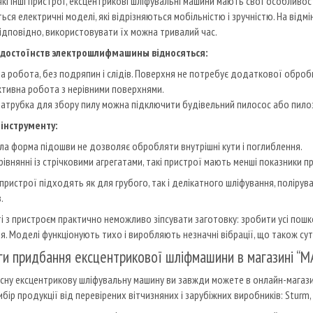
-які інші пристрої, ексцентрикові шліфувальні машини мають свої особливос
ься електричні моделі, які відрізняються мобільністю і зручністю. На відм
відповідно, використовувати їх можна тривалий час.
 достоїнств электрошлифмашины відносяться:
а робота, без подряпин і слідів. Поверхня не потребує додаткової обробк
тивна робота з нерівними поверхнями.
атрубка для збору пилу можна підключити будівельний пилосос або пило
 інструменту:
ла форма підошви не дозволяє обробляти внутрішні кути і поглиблення.
рівнянні із стрічковими агрегатами, такі пристрої мають менші показники п
пристрої підходять як для грубого, так і делікатного шліфування, полірув
.
і з пристроєм практично неможливо зіпсувати заготовку: зробити усі пош
я. Моделі функціонують тихо і виробляють незначні вібрації, що також су
ги придбання ексцентрикової шліфмашини в магазині 
існу ексцентрикову шліфувальну машину ви завжди можете в онлайн-магаз
бір продукції від перевірених вітчизняних і зарубіжних виробників: Sturm, 