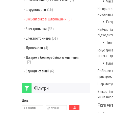
Час
На пристр
Шуруповерти
16
можливіст
Ексцентрикові шліфмашини
5
Екс
Електропилки
33
Найчастіш
підходить
Електротримера
31
Тип 
Дровоколи
4
Існує три
агрегат д
Джерела безперебійного живлення
2
Плат
Робочим в
Зарядні станції
6
пристрою 
Шар-липучк
Фільтри
В якості 
чи на вир
Ціна
Ексцен