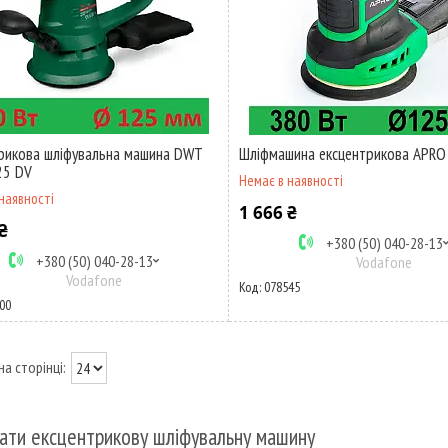
рикова шліфувальна машина DWT
Шліфмашина ексцентрикова APRO
25 DV
Немає в наявності
наявності
1 666 ₴
₴
+380 (50) 040-28-13
+380 (50) 040-28-13
Vodafone
Vodafone
078545
00
рати ексцентрикову шліфувальну машину