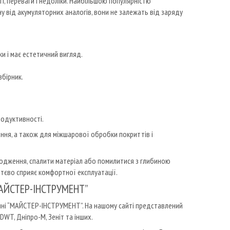
ті, переваги і недоліки. Найбільшою популярністю
іну від акумуляторних аналогів, вони не залежать від заряду
и і має естетичний вигляд.
збірник.
родуктивності.
ання, а також для міжшарової обробки покриттів і
кодження, спалити матеріал або помилитися з глибиною
ттєво сприяє комфортної експлуатації.
“МАЙСТЕР-ІНСТРУМЕНТ”
ині “МАЙСТЕР-ІНСТРУМЕНТ”. На нашому сайті представлений
DWT, Дніпро-М, Зеніт та інших.