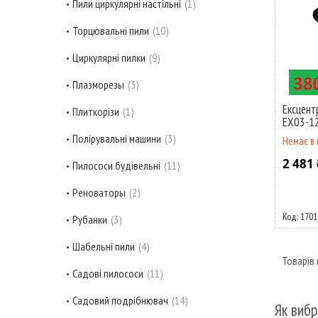
Пили циркулярні настільні
1
Торцювальні пили
10
Циркулярні пилки
9
Плазморезы
3
Ексцент
Плиткорізи
1
EX03-1
Полірувальні машини
3
Немає в 
2 481 
Пилососи будівельні
11
Реноваторы
2
1701
Рубанки
3
Шабельні пили
4
Садові пилососи
11
Садовий подрібнювач
14
Як виб