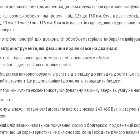
ва основних параметри, які необхідно враховувати при придбанні шліфувал
ніші розміри робочої платформи — від 125 до 150 мм. Хоча, в разі необхі
, 50 мм, 80 мм, 90 мм і 115 мм. Для всіх варіантів справедливо одне прави
поверхні.
потрібно пристрій для досконалої обробки матеріалів, вибирайте шліфув
електроінструменти, шліфмашини поділяються на два види:
тові — призначені для домашніх робіт невеликого обсягу.
есійні — для серійних постійних робіт.
бираєтеся використовувати агрегат від випадку до випадку, достатньо п
ий інструмент. Це раціональніше і дозволить заощадити бюджет.
, перш ніж купити ексцентрикову шліфувальну машинку, зверніть увагу на на
ужність
ому діапазон потужності агрегатів варіює в межах 240-460 Ват. Інструмент
ою.
іші шліфмашини мають компонування, схожу з болгаркою: подовжений корп
ятати, що ця характеристика не є ключовою, хоча і входить в число важлив