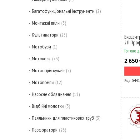
Багатофункціональні інструменти
2
Монтажні пили
5
Культиватори
25
Ексцент
2П Проф
Мотобури
1
Готово д
Мотокоси
73
2 650 
Мотооприскувачі
5
8441
Мотопомпи
12
Насосне обладнання
11
Відбійні молотки
3
Паяльники для пластикових труб
3
Перфоратори
26