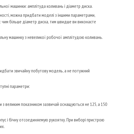
ьної машинки: амплітуда коливань і діаметр диска.
дності, можна придбати моделі з іншими параметрами,
ло: чим більше діаметр диска, тим швидше ви виконаєте
альну машинку з невеликої робочої амплітудою коливань.
ридбати звичайну побутову модель, а не потужний
ступні параметри:
и з великим показником зазвичай оснащуються не 125, а 150
ус і бічну отсоединяемую рукоятку. При виборі пристрою
их.