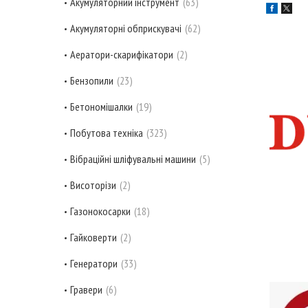
Акумуляторний інструмент
63
Акумуляторні обприскувачі
62
Аератори-скарифікатори
2
Бензопили
23
Бетономішалки
19
Побутова техніка
323
Вібраційні шліфувальні машини
5
Висоторізи
2
Газонокосарки
18
Гайковерти
2
Генератори
33
Гравери
6