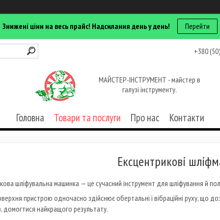
Знижені ціни на весь прайс! Надсилання день у день!
Перейти
+380 (50
МАЙСТЕР-ІНСТРУМЕНТ - майстер в
галузі інструменту.
Головна
Товари та послуги
Про нас
Контакти
Ексцентрикові шліф
кова шліфувальна машинка — це сучасний інструмент для шліфування й полі
верхня пристрою одночасно здійснює обертальні і вібраційні руху, що до
в, домогтися найкращого результату.