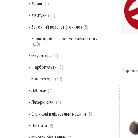
Дрилі
13
Двигуни
28
Заточний верстат (точило)
5
Зернодробарки, кормоізмельчітель
10
Інкубатори
2
Фарбопульти
6
Компресора
49
Лебідки
4
Лазерні рівні
4
Стрічкові шліфувальні машини
5
Лобзики
9
Міксери будівельні
7