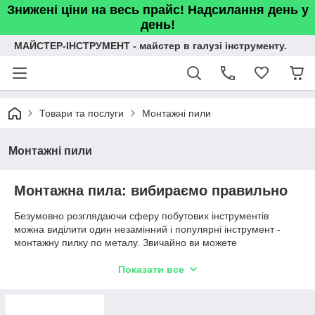
Знижені ціни на весь прайс! Надсилання день у
день!
МАЙСТЕР-ІНСТРУМЕНТ - майстер в галузі інструменту.
Товари та послуги
Монтажні пили
Монтажні пили
Монтажна пила: вибираємо правильно
Безумовно розглядаючи сферу побутових інструментів
можна виділити один незамінний і популярні інструмент -
монтажну пилку по металу. Звичайно ви можете
використовувати болгарку, щоб пиляти металу, але якщо вам
потрібно не просто розрізати заготовку, а зробити це точно,
Показати все
красиво і свого роду складніше, то тут в гру вступають
монтажні пили.
Монтажна пила по металу: різновиди