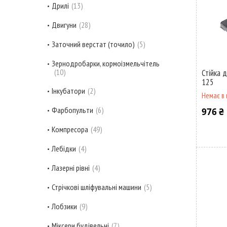
Дрилі
13
Двигуни
28
Заточний верстат (точило)
5
Зернодробарки, кормоізмельчітель
10
Стійка 
125
Інкубатори
2
Немає в 
Фарбопульти
6
976 ₴
Компресора
49
Лебідки
4
Лазерні рівні
4
Стрічкові шліфувальні машини
5
Лобзики
9
Міксери будівельні
7