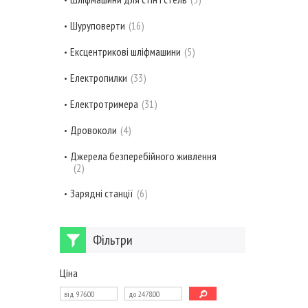
Шуруповерти
16
Ексцентрикові шліфмашини
5
Електропилки
33
Електротримера
31
Дровоколи
4
Джерела безперебійного живлення
2
Зарядні станції
6
Фільтри
Ціна