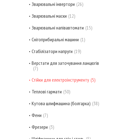
Зварювальні інвертори
26
Зварювальні маски
12
Зварювальні напівавтомати
15
Снігоприбиральні машини
1
Стабілізатори напруги
19
Верстати для заточування ланцюгів
7
Стійки для електроінструменту
5
Теплові гармати
50
Кутова шлифмашина (болгарка)
38
Фени
7
Фрезери
3
Шліфмашини для стін і стель
5