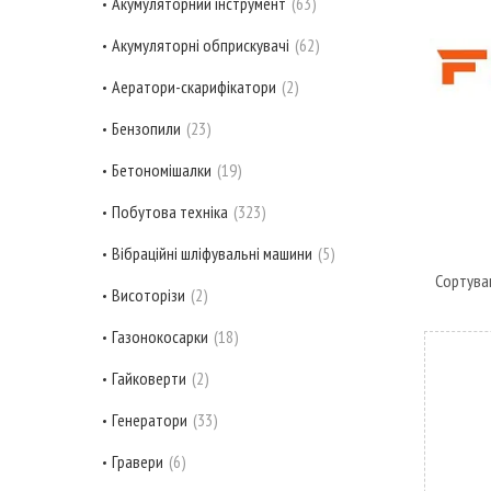
Акумуляторний інструмент
63
Акумуляторні обприскувачі
62
Аератори-скарифікатори
2
Бензопили
23
Бетономішалки
19
Побутова техніка
323
Вібраційні шліфувальні машини
5
Висоторізи
2
Газонокосарки
18
Гайковерти
2
Генератори
33
Гравери
6