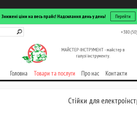
Знижені ціни на весь прайс! Надсилання день у день!
Перейти
+380 (50
МАЙСТЕР-ІНСТРУМЕНТ - майстер в
галузі інструменту.
Головна
Товари та послуги
Про нас
Контакти
Стійки для електроінс