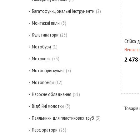
Багатофункціональні інструменти
2
Монтажні пили
5
Культиватори
25
Стійка 
Мотобури
1
Немає в 
Мотокоси
73
2 478 
Мотооприскувачі
5
Мотопомпи
12
Насосне обладнання
11
Відбійні молотки
3
Паяльники для пластикових труб
3
Перфоратори
26