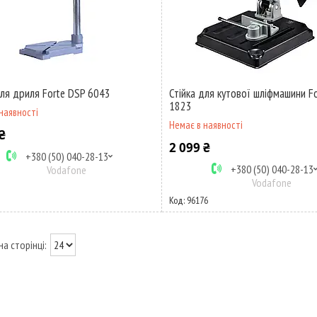
для дриля Forte DSP 6043
Стійка для кутової шліфмашини F
1823
наявності
Немає в наявності
₴
2 099 ₴
+380 (50) 040-28-13
+380 (50) 040-28-13
Vodafone
Vodafone
96176