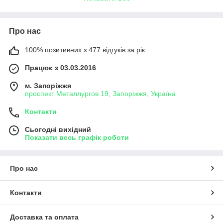
здивують, а ціни на бензопили, мотокоси, електротримери і
навіть електропили не залишать байдужим. Інтернет-магазин
"
МАЙСТЕР ІНСТРУМЕНТ
" дає гарантію на всю продукцію з
Про нас
асортименту каталогу, а також надає післягарантійне
обслуговування.
100% позитивних з 477 відгуків за рік
Модельний ряд обприскувачів різних марок робить магазин
Працює з 03.03.2016
конкурентоспроможним на ринку. Електрообприскувачі,
мотообприскувачі та ранцеві обприскувачі представлені всіма
м. Запоріжжя
типами та класами використання. На ринку товарів та послуг
проспект Металлургов 19, Запоріжжя, Україна
інтернет-магазин "
МАЙСТЕР ІНСТРУМЕНТ
" вже більше 5
років, і тому асортимент товарів відрізняється за класом
Контакти
інструментів, якості товару, а також величезною кількістю
новинок та покращених товарів.
Сьогодні вихідний
Показати весь графік роботи
Про нас
Контакти
Доставка та оплата