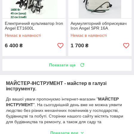
Електричний культиватор Iron
Акумуляторний обприскувач
Angel ЕТ1600L
Iron Angel SPR 16A
Немає в наявності
Немає в наявності
6 400
1 700
₴
₴
Показати ще
МАЙСТЕР-ІНСТРУМЕНТ - майстер в галузі
інструменту.
До вашої уваги пропонуємо інтернет-магазин "
МАЙСТЕР
ІНСТРУМЕНТ
". На сьогоднішній день вже не можна уявити
людство без різних механічних помічників у господарстві,
будівництві та побуті. Сторінки нашого сайту містять товари
для будівництва та ремонту, а також для саду та
виробництва. Широкий асортимент зварювального
Показати все
обладнання, бетономішалок та насосів Вас приємно