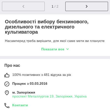
1
/ 2
Особливості вибору бензинового,
дизельного та електричного
культиватора
Насамперед треба вирішити, для якої саме мети ви плануєте
придбати подібну техніку: для повсякденного побутового або
Показати все
повноцінного польового використання. У першому випадку
підійдуть моделі з не дуже високою потужністю й іншими
технічними характеристиками. Цілком досить буде
малопотужних культиваторів для дачі.
Про нас
Потужна техніка потрібна для професійної експлуатації та
100% позитивних з 481 відгука за рік
якісного оброблення великих земельних ділянок. Водночас
вона має бути досить зручною і не втомлювати свого
Працює з 03.03.2016
власника.
Не менш важливу роль відіграє і тип живлення пристрою. Усі
м. Запоріжжя
культиватори поділяються на три великі категорії:
проспект Металлургов 19, Запоріжжя, Україна
бензинові моделі;
Контакти
дизельні моделі;