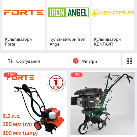
Культиватори
Культиватори Iron
Культиватори
Forte
Angel
KENTAVR
Сортування
0
Фільтри
–15%
–8%