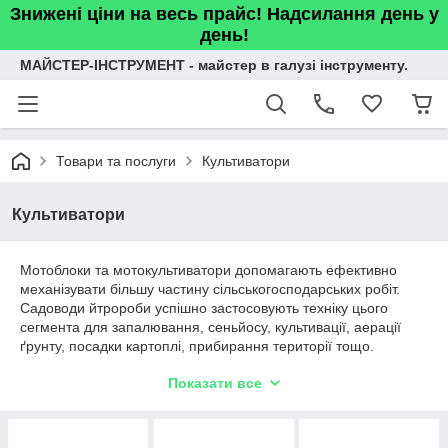
Знижені ціни на весь прайс! Надсилання день у
день!
МАЙСТЕР-ІНСТРУМЕНТ - майстер в галузі інструменту.
Товари та послуги
Культиватори
Культиватори
Мотоблоки та мотокультиватори допомагають ефективно
механізувати більшу частину сільськогосподарських робіт.
Садоводи йтророби успішно застосовують техніку цього
сегмента для запалювання, сеньйосу, культивації, аерації
ґрунту, посадки картоплі, прибирання території тощо.
У нашому магазині ви можете замовити мотоблок або
Показати все
культиватор від надійних виробників за доступними цінами. В
асортименті представлені моделі аматорського та
професійного класу для будь-яких аграрних завдань.