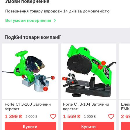
Умови повернення
Повернення товару впродовж 14 днів за домовленістю
Всі умови повернення
Подібні товари компанії
Forte СТЗ-100 Заточний
Forte СТЗ-104 Заточний
Елек
верстат
верстат
ЕМК
1 399
1 569
2 6
₴
₴
2 000 ₴
1 900 ₴
Купити
Купити