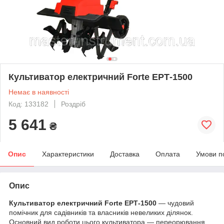
Культиватор електричний Forte ЕРТ-1500
Немає в наявності
Код: 133182
Роздріб
5 641
₴
Опис
Характеристики
Доставка
Оплата
Умови п
Опис
Культиватор електричний Forte ЕРТ-1500
— чудовий
помічник для садівників та власників невеликих ділянок.
Основний вид роботи цього культиватора — переорювання