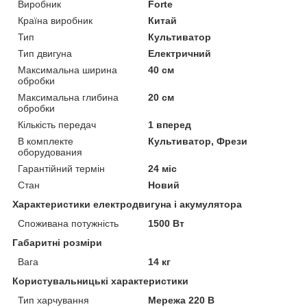
Виробник
Forte
Країна виробник
Китай
Тип
Культиватор
Тип двигуна
Електричний
Максимальна ширина
40 см
обробки
Максимальна глибина
20 см
обробки
Кількість передач
1 вперед
В комплекте
Культиватор, Фрези
оборудования
Гарантійний термін
24 міс
Стан
Новий
Характеристики електродвигуна і акумулятора
Споживана потужність
1500 Вт
Габаритні розміри
Вага
14 кг
Користувальницькі характеристики
Тип харчування
Мережа 220 В