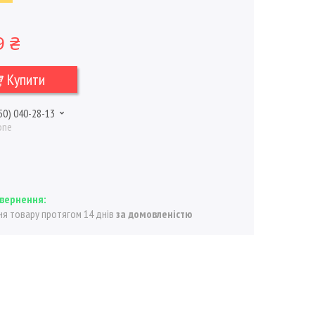
9 ₴
Купити
50) 040-28-13
one
я товару протягом 14 днів
за домовленістю