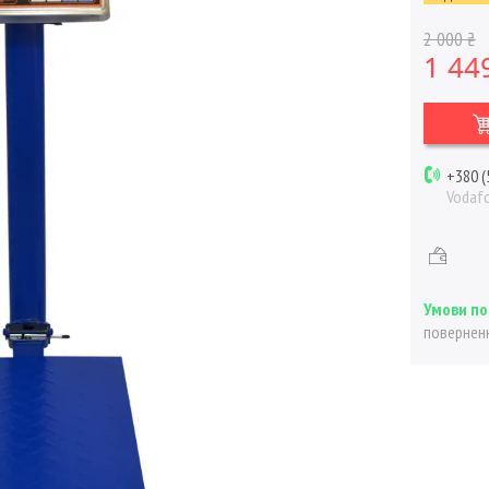
2 000 ₴
1 44
+380 (
Vodaf
поверненн