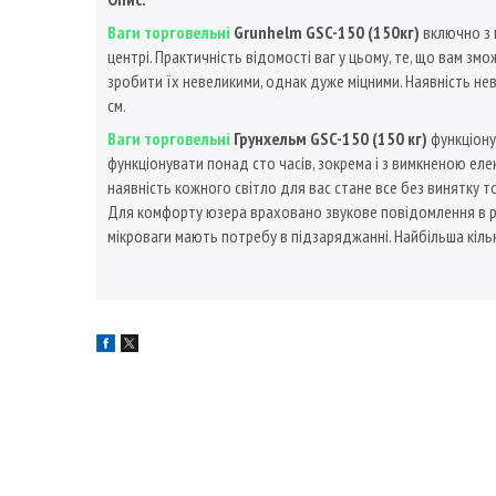
Ваги торговельні
Grunhelm GSC-150 (150кг)
включно з 
центрі. Практичність відомості ваг у цьому, те, що вам зм
зробити їх невеликими, однак дуже міцними. Наявність не
см.
Ваги торговельні
Грунхельм GSC-150 (150 кг)
функціоную
функціонувати понад сто часів, зокрема і з вимкненою елек
наявність кожного світло для вас стане все без винятку 
Для комфорту юзера враховано звукове повідомлення в ра
мікроваги мають потребу в підзаряджанні. Найбільша кільк