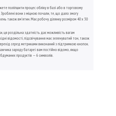
жете поліпшити процес обліку в базі або в торговому
. Зроблені вони з міцною почали, те, що дало змогу
ень також вм'ятин. Має робочу ділянку розміром 40 х 30
тки, ця роздільна здатність дає можливість вагам
хідні відомості, підсвічування має зеленуватий тон, також
перехід серед метриками виконаний з підтримкою кнопок.
кажчика заряду батареї вам постійно відомо, якщо
 обдуманих продуктів — 6 символів.