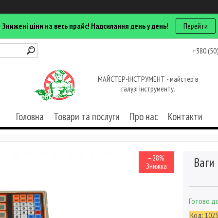
Знижені ціни на весь прайс! Надсилання день у день!
Перейти
+380 (50
МАЙСТЕР-ІНСТРУМЕНТ - майстер в
галузі інструменту.
Головна
Товари та послуги
Про нас
Контакти
–28%
Ваги
Готово до
Код:
102