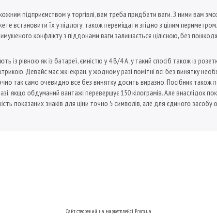
кожним підприємством у торгівлі, вам треба придбати ваги. З ними вам змо
ожете встановити їх у підлогу, також переміщати згідно з цілим периметром
вимушеного конфлікту з піддонами ваги залишається цілісною, без пошкодж
ть із рівною як із батареї, ємністю у 4 В/4 A, у такий спосіб також із розе
трикою. Девайс має жк-екран, у жодному разі помітні всі без винятку необ
точно так само очевидно все без винятку досить виразно. Посібник також 
зі, якщо обдуманий вантажі перевершує 150 кілограмів. Але внаслідок по
ість показаних знаків для ціни точно 5 символів, але для єдиного засобу
Сайт створений на маркетплейсі
Prom.ua