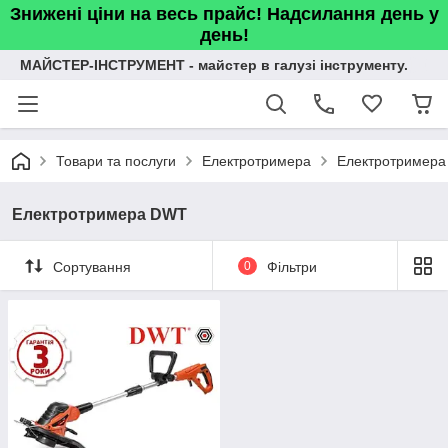
Знижені ціни на весь прайс! Надсилання день у
день!
МАЙСТЕР-ІНСТРУМЕНТ - майстер в галузі інструменту.
Товари та послуги
Електротримера
Електротример
Електротримера DWT
Сортування
0
Фільтри