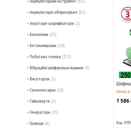
Акумуляторний інструмент
63
Акумуляторні обприскувачі
62
Аератори-скарифікатори
2
Бензопили
23
Бетономішалки
19
Побутова техніка
323
Вібраційні шліфувальні машини
5
Висоторізи
2
Шліфмаш
Газонокосарки
18
Немає в 
1 586 
Гайковерти
2
Генератори
33
0785
Гравери
6