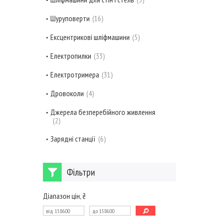
Шуруповерти
16
Ексцентрикові шліфмашини
5
Електропилки
33
Електротримера
31
Дровоколи
4
Джерела безперебійного живлення
2
Зарядні станції
6
Фільтри
Діапазон цін, ₴