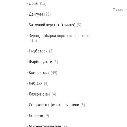
Дрилі
13
Двигуни
28
Заточний верстат (точило)
5
Зернодробарки, кормоізмельчітель
10
Інкубатори
2
Фарбопульти
6
Компресора
49
Лебідки
4
Лазерні рівні
4
Стрічкові шліфувальні машини
5
Лобзики
9
Міксери будівельні
7