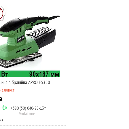
ина вібраційна APRO FS350
наявності
₴
+380 (50) 040-28-13
Vodafone
46