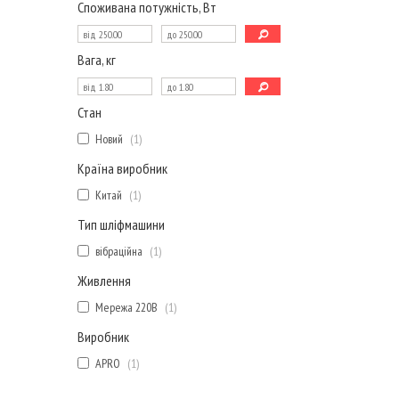
Споживана потужність, Вт
Вага, кг
Стан
Новий
1
Країна виробник
Китай
1
Тип шліфмашини
вібраційна
1
Живлення
Мережа 220В
1
Виробник
APRO
1