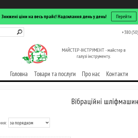
Знижені ціни на весь прайс! Надсилання день у день!
Перейти
+380 (50
МАЙСТЕР-ІНСТРУМЕНТ - майстер в
галузі інструменту.
Головна
Товари та послуги
Про нас
Контакти
Вібраційні шліфмаши