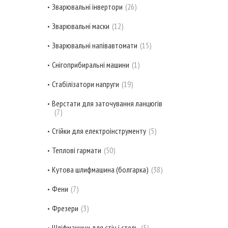
Зварювальні інвертори
26
Зварювальні маски
12
Зварювальні напівавтомати
15
Снігоприбиральні машини
1
Стабілізатори напруги
19
Верстати для заточування ланцюгів
7
Стійки для електроінструменту
5
Теплові гармати
50
Кутова шлифмашина (болгарка)
38
Фени
7
Фрезери
3
Шліфмашини для стін і стель
5