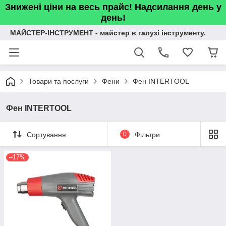
Знижені ціни на весь прайс! Надсилання день у
день!
МАЙСТЕР-ІНСТРУМЕНТ - майстер в галузі інструменту.
Товари та послуги
Фени
Фен INTERTOOL
Фен INTERTOOL
Сортування
0
Фільтри
–17%