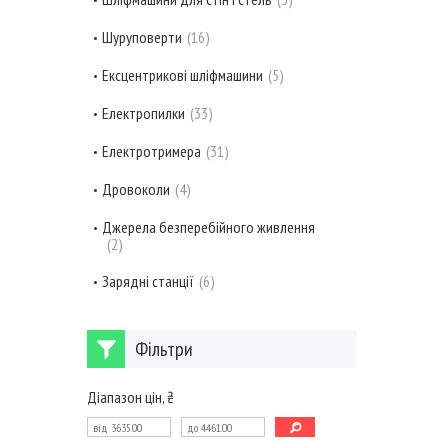
Шуруповерти
16
Ексцентрикові шліфмашини
5
Електропилки
33
Електротримера
31
Дровоколи
4
Джерела безперебійного живлення
2
Зарядні станції
6
Фільтри
Діапазон цін, ₴