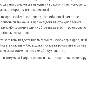
о це сама обмірковувати, однак не рахуючи тіні і комфорту,
ільше заморочок, якщо корисності.
ня про техніку, плюс природного обачності вам стане
у бензопили звичайні і широко відомі, втихомирює велика
вала, ніби довжина шини 40 5 см вважається тією особисто
аготівельних завдань.
жете заготовити достатню чисельність кубометрів дров, які б
жаєте стареньку березу, яка тісніше загрожує тим, ніби має
 виникає лагодження або яке-або будівництво.
ь, і в тому числі і користування пального на одиницю розміру