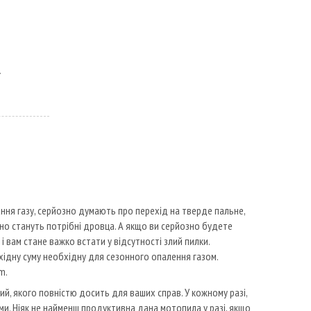
ння газу, серйозно думають про перехід на тверде пальне,
йно стануть потрібні дровца. А якщо ви серйозно будете
і вам стане важко встати у відсутності злий пилки.
хідну суму необхідну для сезонного опалення газом.
m.
ий, якого повністю досить для ваших справ. У кожному разі,
и. Ніяк не найменш продуктивна дана мотопила у разі, якщо