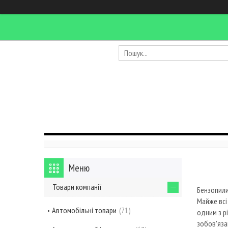
Товари компанії
Бензопили
Майже всі
Автомобільні товари
71
одним з р
зобов'язан