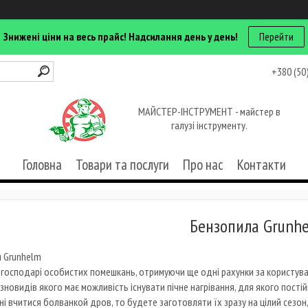
Знижені ціни на весь прайс! Надсилання день у день!
Перейти
+380 (50
МАЙСТЕР-ІНСТРУМЕНТ - майстер в
галузі інструменту.
Головна
Товари та послуги
Про нас
Контакти
Бензопила Grunh
 Grunhelm
 господарі особистих помешкань, отримуючи ще одні рахунки за користува
ізновидів якого має можливість існувати пічне нагрівання, для якого пості
і вчитися болванкой дров, то будете заготовляти їх зразу на цілий сезон, 