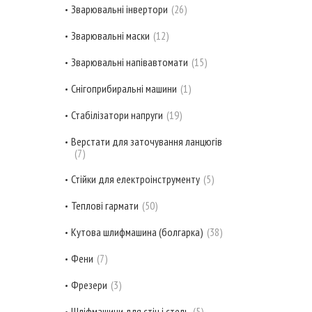
Зварювальні інвертори
26
Зварювальні маски
12
Зварювальні напівавтомати
15
Снігоприбиральні машини
1
Стабілізатори напруги
19
Верстати для заточування ланцюгів
7
Стійки для електроінструменту
5
Теплові гармати
50
Кутова шлифмашина (болгарка)
38
Фени
7
Фрезери
3
Шліфмашини для стін і стель
5