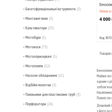
Бензопи
Багатофункціональні інструменти
2
Немає в 
Монтажні пили
5
4 000 
Культиватори
25
Мотобури
1
8353
Мотокоси
73
Мотооприскувачі
5
Мотопомпи
12
Бензопили
Насосне обладнання
11
Майже всі
одним з р
Відбійні молотки
3
зобов'язан
Насмілимо
Паяльники для пластикових труб
3
Повністю 
Перфоратори
26
Дешевий і
з його по