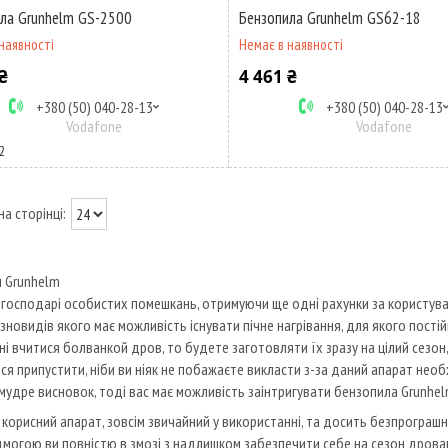
ла Grunhelm GS-2500
Бензопила Grunhelm GS62-18
наявності
Немає в наявності
₴
4 461 ₴
+380 (50) 040-28-13
+380 (50) 040-28-13
Vodafone
Vodafone
2
 Grunhelm
 господарі особистих помешкань, отримуючи ще одні рахунки за користува
ізновидів якого має можливість існувати пічне нагрівання, для якого пості
і вчитися болванкой дров, то будете заготовляти їх зразу на цілий сезон, 
ся припустити, ніби ви ніяк не побажаєте викласти з-за даний апарат необ
мудре висновок, тоді вас має можливість заінтригувати бензопила Grunhel
 корисний апарат, зовсім звичайний у використанні, та досить безпрограшн
дмогою ви повністю в змозі з надлишком забезпечити себе на сезон дровам