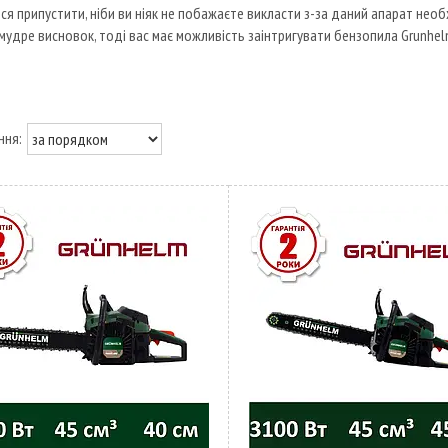
ся припустити, ніби ви ніяк не побажаєте викласти з-за даний апарат необ
мудре висновок, тоді вас має можливість заінтригувати бензопила Grunhel