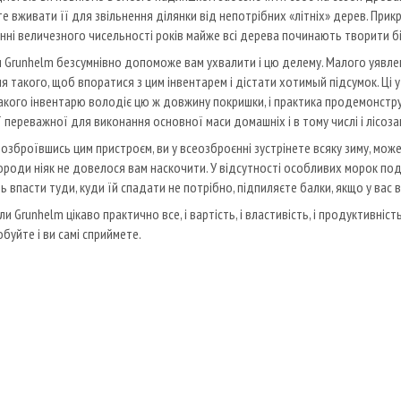
те вживати її для звільнення ділянки від непотрібних «літніх» дерев. Прикр
енні величезного чисельності років майже всі дерева починають творити б
 Grunhelm безсумнівно допоможе вам ухвалити і цю делему. Малого уявлен
я такого, щоб впоратися з цим інвентарем і дістати хотимый підсумок. Ці 
акого інвентарю володіє цю ж довжину покришки, і практика продемонстру
 переважної для виконання основної маси домашніх і в тому числі і лісоз
, озброївшись цим пристроєм, ви у всеозброєнні зустрінете всяку зиму, мо
ороди ніяк не довелося вам наскочити. У відсутності особливих морок поду
ь впасти туди, куди їй спадати не потрібно, підпиляєте балки, якщо у вас
и Grunhelm цікаво практично все, і вартість, і властивість, і продуктивніст
буйте і ви самі сприймете.