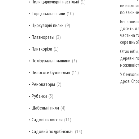
Пили циркулярні настільні
1
ви виріши
по закінч
Торцювальні пили
10
Бензопили
Циркулярні пилки
9
досить дл
частина т
Плазморезы
3
середньої
Плиткорізи
1
Отак ніби
деревні п
Полірувальні машини
3
можливіст
Пилососи будівельні
11
У бензопил
дров. Спро
Реноваторы
2
Рубанки
3
Шабельні пили
4
Садові пилососи
11
Садовий подрібнювач
14