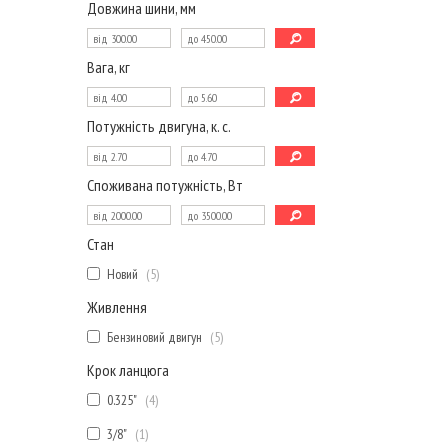
Довжина шини, мм
Вага, кг
Потужність двигуна, к. с.
Споживана потужність, Вт
Стан
Новий
5
Живлення
Бензиновий двигун
5
Крок ланцюга
0.325"
4
3/8"
1