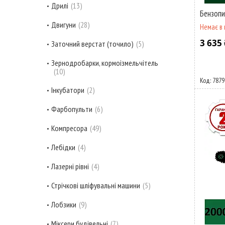
Дрилі
13
Бензоп
Двигуни
28
Немає в 
3 635 
Заточний верстат (точило)
5
Зернодробарки, кормоізмельчітель
10
7879
Інкубатори
2
Фарбопульти
6
Компресора
49
Лебідки
4
Лазерні рівні
4
Стрічкові шліфувальні машини
5
Лобзики
9
Міксери будівельні
7