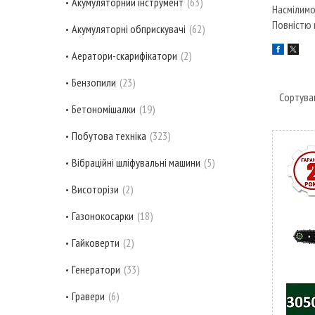
Акумуляторний інструмент
63
Насмілимо
Повністю 
Акумуляторні обприскувачі
62
Аератори-скарифікатори
2
Бензопили
23
Бетономішалки
19
Побутова техніка
323
Вібраційні шліфувальні машини
5
Висоторізи
2
Газонокосарки
18
Гайковерти
2
Генератори
33
Гравери
6