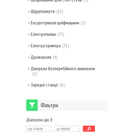
Шуруповерти
16
Ексцентрикові шліфмашини
5
Електропилки
33
Електротримера
31
Дровоколи
4
Джерела безперебійного живлення
2
Зарядні станції
6
Фільтри
Діапазон цін, ₴