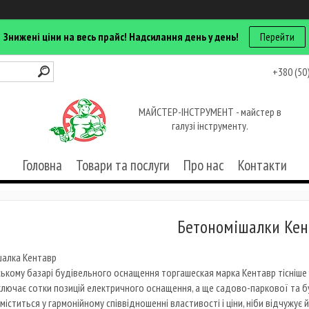
Знижені ціни на весь прайс! Надсилання день у день!
Перейти
+380 (50
МАЙСТЕР-ІНСТРУМЕНТ - майстер в
галузі інструменту.
Головна
Товари та послуги
Про нас
Контакти
Бетономішалки Кен
шалка Кентавр
ському базарі будівельного оснащення торгашеская марка Кентавр тісніше
ключає сотки позицій електричного оснащення, а ще садово-паркової та бу
міститься у гармонійному співвідношенні властивості і ціни, ніби відчужує