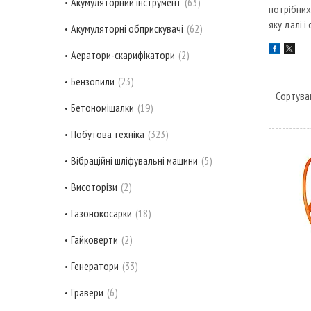
Акумуляторний інструмент
63
потрібних
яку далі і
Акумуляторні обприскувачі
62
Аератори-скарифікатори
2
Бензопили
23
Бетономішалки
19
Побутова техніка
323
Вібраційні шліфувальні машини
5
Висоторізи
2
Газонокосарки
18
Гайковерти
2
Генератори
33
Гравери
6