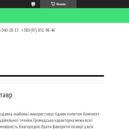
Кошик
) 040-28-13
+380 (97) 851-98-46
тавр
 здавна знайома і використовує гідним попитом. Комплект
дівельної техніки. Громадська характерна межа всієї
 ймовірність благородно брати фаворитні позиції у всіх