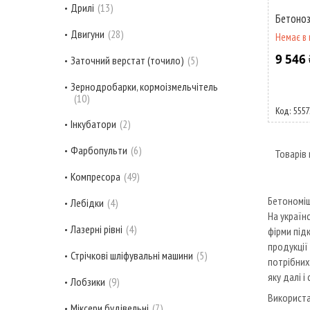
Дрилі
13
Бетоноз
Двигуни
28
Немає в 
9 546 
Заточний верстат (точило)
5
Зернодробарки, кормоізмельчітель
10
5557
Інкубатори
2
Фарбопульти
6
Компресора
49
Бетономі
Лебідки
4
На україн
Лазерні рівні
4
фірми під
продукції 
Стрічкові шліфувальні машини
5
потрібних
яку далі і
Лобзики
9
Використ
Міксери будівельні
7