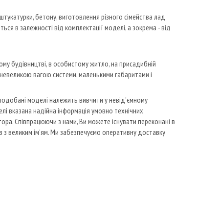
тукатурки, бетону, виготовлення різного сімейства лад
ься в залежності від комплектації моделі, а зокрема - від
у будівництві, в особистому житло, на присадибній
 невеликою вагою системи, маленькими габаритами і
 вподобані моделі належить вивчити у невід'ємному
лі вказана надійна інформація умовно технічних
ора. Співпрацюючи з нами, Ви можете існувати переконані в
ів з великим ім'ям. Ми забезпечуємо оперативну доставку