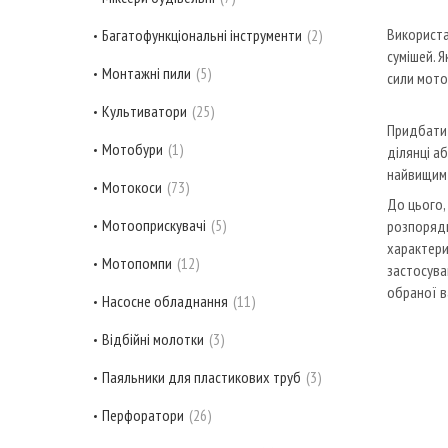
Використа
Багатофункціональні інструменти
2
сумішей. 
Монтажні пили
5
сили мото
Культиватори
25
Придбати 
Мотобури
1
ділянці а
найвищим 
Мотокоси
73
До цього,
Мотооприскувачі
5
розпорядк
характери
Мотопомпи
12
застосува
обраної в
Насосне обладнання
11
Відбійні молотки
3
Паяльники для пластикових труб
3
Перфоратори
26