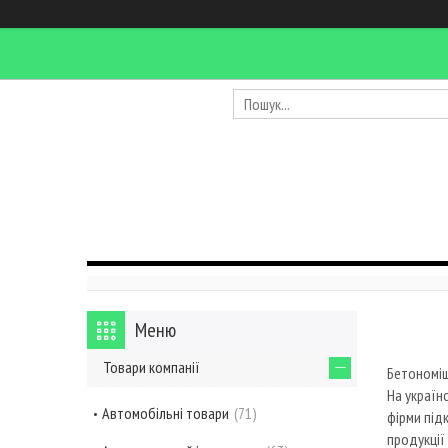
Товари компанії
Бетономі
На україн
Автомобільні товари
71
фірми під
продукції 