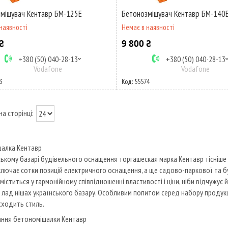
мішувач Кентавр БМ-125Е
Бетонозмішувач Кентавр БМ-140
наявності
Немає в наявності
₴
9 800 ₴
+380 (50) 040-28-13
+380 (50) 040-28-13
Vodafone
Vodafone
3
55574
шалка Кентавр
ському базарі будівельного оснащення торгашеская марка Кентавр тісніше
ключає сотки позицій електричного оснащення, а ще садово-паркової та бу
міститься у гармонійному співвідношенні властивості і ціни, ніби відчужує
 лад нішах українського базару. Особливим попитом серед набору продук
 сходить стиль.
ання бетономішалки Кентавр