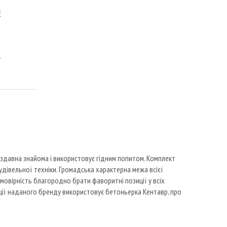
Е
 здавна знайома і використовує гідним попитом. Комплект
дівельної техніки. Громадська характерна межа всієї
 ймовірність благородно брати фаворитні позиції у всіх
ції наданого бренду використовує бетоньерка Кентавр, про