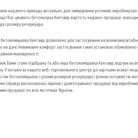
ння наданого приладу актуально для замішування розчинів, виробництва ш
Якщо Вас цікавить бетоньерка Кентавр, вартість наданої продукції знаходит
ра і розміру резервуара.
бетономішалку Кентавр дозволено для застосування на великомасштабном
бо на дачі. Невимовне комфорт застосування таких установок обумовлено
рівнем маневреності.
 ніж Вами стане підібрана та або інша бетономішалка Кентавр, відгуки на
у. У каталогах нашого веб-торговельного центру до картками всякої моде
стик бетономішалок з різним розміром резервуара і різною потужністю мот
нні справді високоякісної, вірною і довготривалої продукції від виробник
ами продукції по всіх містечках України.