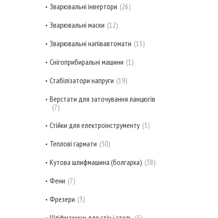
Зварювальні інвертори
26
Зварювальні маски
12
Зварювальні напівавтомати
15
Снігоприбиральні машини
1
Стабілізатори напруги
19
Верстати для заточування ланцюгів
7
Стійки для електроінструменту
5
Теплові гармати
50
Кутова шлифмашина (болгарка)
38
Фени
7
Фрезери
3
Шліфмашини для стін і стель
5