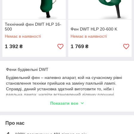
Технічний фен DWT HLP 16-
500
Фен DWT HLP 20-600 K
Немає в наявності
Немає в наявності
1 392
1 769
₴
₴
Фени будівельні DWT
Будівельний фен – напевно апарат, кой на сучасному рівні
становлення техніки прийшов на заміну паяльній лампі.
Справді, даний установка здатний виготовити то, ніби і
паяльна лампа: нагріти встановлений ділянку площині,
скинути шар висохлої фарби або лаку, ніяк не творячи, але,
Показати все
ризикованого розкритого полум'я. Використовується такий
апарат для пайки. Індустріальний фен DWT, як і його
буденний домашньої аналог, який застосовується для
Про нас
сушіння волосся, володіє вентилятор, творить легкий потік.
Цей потік обдуває розпечену залізну спіраль і розігрівається,