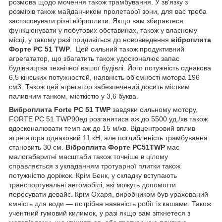
розмова щодо мочення також трамбування. У зв'язку з
розмірів також майданчиком пролетарої зони, для вас треба
застосовувати різні віброплити. Якщо вам збираєтеся
функціонувати у побутових обставинах, також у власному
місці, у такому разі придивіться до нововведення
віброплита
Форте PC 51 TWP
. Цей сильний також продуктивний
агрегататор, що збагатить також удосконалює запас
будівництва технічної вашої будівлі. Його потужність однакова
6,5 кінських потужностей, наявність об'ємності мотора 196
см3. Також цей агрегатор забезпечений досить містким
паливним танком, місткістю у 3,6 буква.
Виброплита Forte PC 51 TWP
завдяки сильному мотору,
FORTE PC 51 TWP90ед розганятися аж до 5500 уд./хв також
вдосконалювати темп аж до 15 м/хв. Відцентровий вплив
агрегатора однаковий 11 кН, але поглибленість трамбування
становить 30 см.
Віброплита Форте PC51TWP
має
малогабаритні масштаби також точніше в цілому
справляється з укладанням тротуарної плитки також
потужністю доріжок. Крім Бенк, у складку вступають
транспортувальні автомобілі, які можуть допомогти
пересувати девайс. Крім Охаря, виробником був урахований
ємність для води — потрібна наявність робіт із кашами. Також
учентний гумовий килимок, у разі якщо вам зіткнетеся з