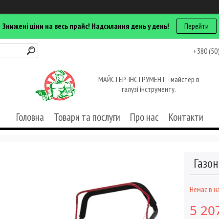
Знижені ціни на весь прайс! Надсилання день у день!
Перейти
+380 (50
МАЙСТЕР-ІНСТРУМЕНТ - майстер в
галузі інструменту.
Головна
Товари та послуги
Про нас
Контакти
Газон
Немає в н
5 20