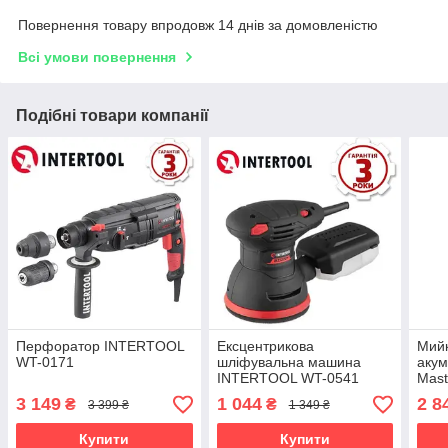
Повернення товару впродовж 14 днів за домовленістю
Всі умови повернення
Подібні товари компанії
Перфоратор INTERTOOL
Ексцентрикова
Мийк
WT-0171
шліфувальна машина
акум
INTERTOOL WT-0541
Mast
3 149
1 044
2 8
₴
₴
3 399 ₴
1 349 ₴
Купити
Купити