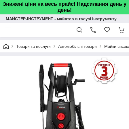
Знижені ціни на весь прайс! Надсилання день у
день!
МАЙСТЕР-ІНСТРУМЕНТ - майстер в галузі інструменту.
Товари та послуги
Автомобільні товари
Мийки високо