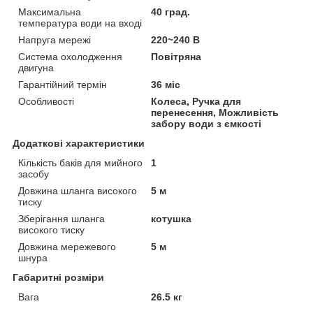
Максимальна
40 град.
температура води на вході
Напруга мережі
220~240 В
Система охолодження
Повітряна
двигуна
Гарантійний термін
36 міс
Особливості
Колеса, Ручка для
перенесення, Можливість
забору води з ємкості
Додаткові характеристики
Кількість баків для мийного
1
засобу
Довжина шланга високого
5 м
тиску
Зберігання шланга
котушка
високого тиску
Довжина мережевого
5 м
шнура
Габаритні розміри
Вага
26.5 кг