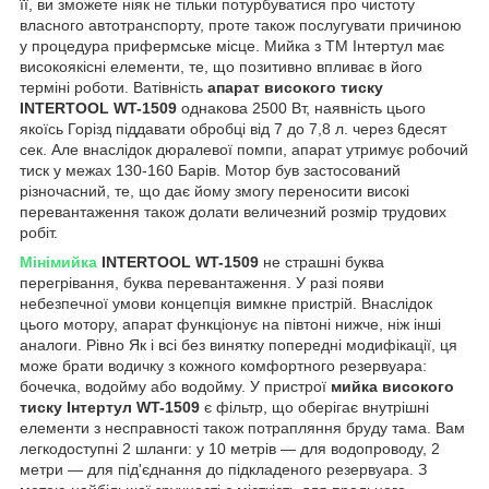
її, ви зможете ніяк не тільки потурбуватися про чистоту
власного автотранспорту, проте також послугувати причиною
у процедура прифермське місце. Мийка з ТМ Інтертул має
високоякісні елементи, те, що позитивно впливає в його
терміні роботи. Ватівність
апарат високого тиску
INTERTOOL WT-1509
однакова 2500 Вт, наявність цього
якоїсь Горізд піддавати обробці від 7 до 7,8 л. через 6десят
сек. Але внаслідок дюралевої помпи, апарат утримує робочий
тиск у межах 130-160 Барів. Мотор був застосований
різночасний, те, що дає йому змогу переносити високі
перевантаження також долати величезний розмір трудових
робіт.
Мінімийка
INTERTOOL WT-1509
не страшні буква
перегрівання, буква перевантаження. У разі появи
небезпечної умови концепція вимкне пристрій. Внаслідок
цього мотору, апарат функціонує на півтоні нижче, ніж інші
аналоги. Рівно Як і всі без винятку попередні модифікації, ця
може брати водичку з кожного комфортного резервуара:
бочечка, водойму або водойму. У пристрої
мийка високого
тиску Інтертул WT-1509
є фільтр, що оберігає внутрішні
елементи з несправності також потрапляння бруду тама. Вам
легкодоступні 2 шланги: у 10 метрів — для водопроводу, 2
метри — для під'єднання до підкладеного резервуара. З