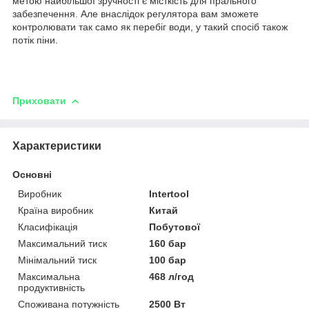
метою найбільшої зручності є місткість для прального
забезпечення. Але внаслідок регулятора вам зможете
контролювати так само як перебіг води, у такий спосіб також
потік піни.
Приховати
Характеристики
Основні
Виробник
Intertool
Країна виробник
Китай
Класифікація
Побутової
Максимальний тиск
160 бар
Мінімальний тиск
100 бар
Максимальна
468 л/год
продуктивність
Споживана потужність
2500 Вт