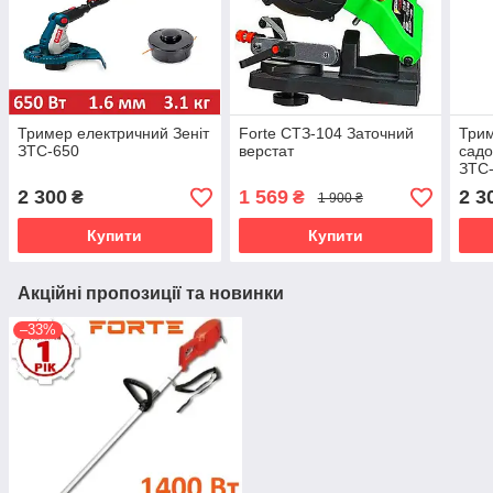
Тример електричний Зеніт
Forte СТЗ-104 Заточний
Трим
ЗТС-650
верстат
садо
ЗТС
2 300
1 569
2 3
₴
₴
1 900 ₴
Купити
Купити
Акційні пропозиції та новинки
–33%