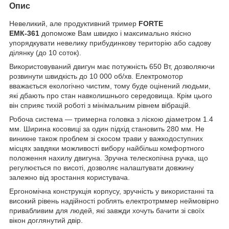
Опис
Невеликий, але продуктивний тример
FORTE
ЕМК-361
допоможе Вам швидко і максимально якісно
упорядкувати невелику прибудинкову територію або садову
ділянку (до 10 соток).
Використовуваний двигун має потужність 650 Вт, дозволяючи
розвинути швидкість до 10 000 об/хв. Електромотор
вважається екологічно чистим, тому буде оцінений людьми,
які дбають про стан навколишнього середовища. Крім цього
він сприяє тихій роботі з мінімальним рівнем вібрацій.
Робоча система — тримерна головка з ліскою діаметром 1.4
мм. Ширина косовиці за один підхід становить 280 мм. Не
виникне також проблем зі скосом трави у важкодоступних
місцях завдяки можливості вибору найбільш комфортного
положення нахилу двигуна. Зручна телескопічна ручка, що
регулюється по висоті, дозволяє налаштувати довжину
залежно від зростання користувача.
Ергономічна конструкція корпусу, зручність у використанні та
високий рівень надійності роблять електротрммер неймовірно
привабливим для людей, які завжди хочуть бачити зі своїх
вікон доглянутий двір.