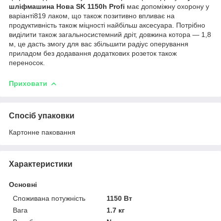
шліфмашина Нова SK 1150h Profi
має допоміжну охорону у
варіанті819 лаком, що також позитивно впливає на
продуктивність також міцності найбільш аксесуара. Потрібно
виділити також загальносистемний дріт, довжина котора — 1,8
м, це дасть змогу для вас збільшити радіус оперування
приладом без додавання додаткових розеток також
переносок.
Приховати
Спосіб упаковки
Картонне паковання
Характеристики
Основні
Споживана потужність
1150 Вт
Вага
1.7 кг