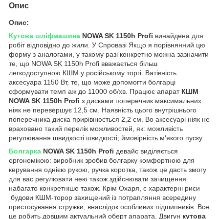
Опис
Опис:
Кутова шліфмашина
NOWA SK 1150h Profi
винайдена для
робіт відповідно до жили. У Спровазі Якщо я порівнянний цю
форму з аналогами, у такому разі конкретно можна зазначити
те, що NOWA SK 1150h Profi вважається більш
легкодоступною КШМ у російському торгі. Ватівність
аксесуара 1150 Вт, те, що може допомогти болгарці
сформувати темп аж до 11000 об/хв. Працює апарат
КШМ
NOWA SK 1150h Profi
з дисками поперечник максимальних
ніяк не перевершує 12,5 см. Наявність цього внутрішнього
поперечника диска прирівнюється 2,2 см. Во аксесуарі ніяк не
враховано такий перелік можливостей, як: можливість
регулювання швидкості швидкості; ймовірність м'якого пуску.
Болгарка
NOWA SK 1150h Profi
девайс виділяється
ергономікою: виробник зробив болгарку комфортною для
керування однією рукою, ручка коротка, також це дасть змогу
для вас регулювати нею також здійснювати зачищення
набагато конкретніше також. Крім Охаря, є характерні риси
будови КШМ-торор захищений із потрапляння всередину
пристосування стружки, внаслідок особливих підшипників. Все
це робить довшим актуальний оберт апарата. Двигун
кутова