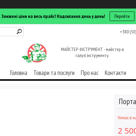
Знижені ціни на весь прайс! Надсилання день у день!
Перейти
+380 (50
МАЙСТЕР-ІНСТРУМЕНТ - майстер в
галузі інструменту.
Головна
Товари та послуги
Про нас
Контакти
Порта
Немає в н
2 50