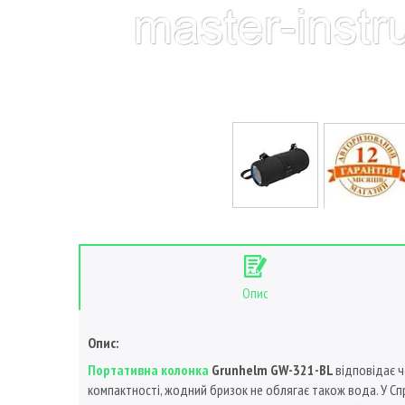
Опис
Опис:
Портативна колонка
Grunhelm GW-321-BL
відповідає ч
компактності, жодний бризок не облягає також вода. У Спр