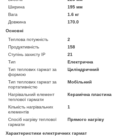
Ширина
195 мм
Вага
1.6 кг
Довжина
170.0
Основні
Теплова потужність
2
Продуктивність
158
Ступінь захисту IP
21
Тип
Електрична
Тип теплових гармат за
Циліндричний
формою
Тип теплових гармат за
Мобільний
портативністю
Нагрівальний елемент
Керамічна пластина
теплової гармати
Кількість нагрівальних
1
елементів
Спосіб нагріву теплової
Прямого нагріву
гармати
Характеристики електричних гармат