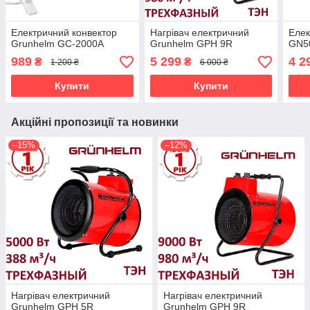
Електричний конвектор
Нагрівач електричний
Елек
Grunhelm GC-2000A
Grunhelm GPH 9R
GN5
989
5 299
4 2
₴
₴
1 200 ₴
6 000 ₴
Купити
Купити
Акційні пропозиції та новинки
–15%
–12%
Нагрівач електричний
Нагрівач електричний
Grunhelm GPH 5R
Grunhelm GPH 9R