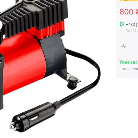
800 
+380 (
Vodaf
поверненн