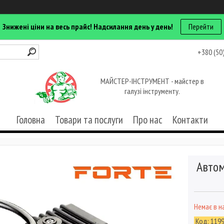
Знижені ціни на весь прайс! Надсилання день у день!
Перейти
+380 (50
МАЙСТЕР-ІНСТРУМЕНТ - майстер в
галузі інструменту.
Головна
Товари та послуги
Про нас
Контакти
Автом
Немає в н
Код:
119