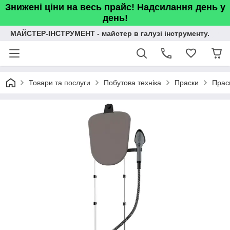
Знижені ціни на весь прайс! Надсилання день у
день!
МАЙСТЕР-ІНСТРУМЕНТ - майстер в галузі інструменту.
Товари та послуги
Побутова техніка
Праски
Прас