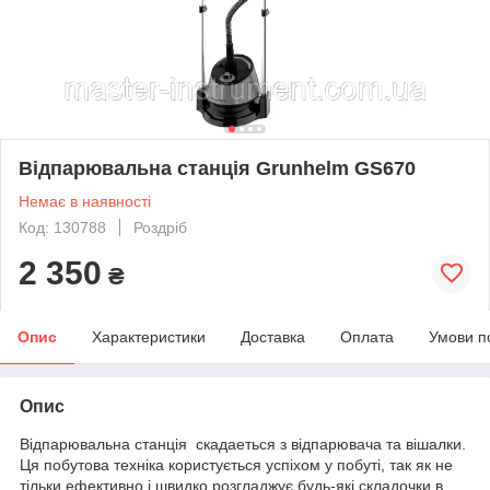
Відпарювальна станція Grunhelm GS670
Немає в наявності
Код: 130788
Роздріб
2 350
₴
Опис
Характеристики
Доставка
Оплата
Умови п
Опис
Відпарювальна станція скадаеться з відпарювача та вішалки.
Ця побутова техніка користується успіхом у побуті, так як не
тільки ефективно і швидко розгладжує будь-які складочки в