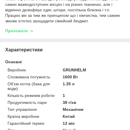
самих важкодоступних місцях і на різних тканинах, але і
відмінно дезінфікує одяг, штори, постільна білизна і т.п.
Працює він за тим же принципом що і хімчистка, тим самим
зможе істотно заощадити сімейний бюджет.
Приховати
Характеристики
Основні
Виробник
GRUNHELM
Споживана потужність
1600 Вт
Об'єм котла (бака для
1.35 л
води)
Кількість режимів роботи
1
Продуктивність пари
38 г/хв
Тип управління
Механічне
Країна виробник
Китай
Гарантійний термін
12 міс