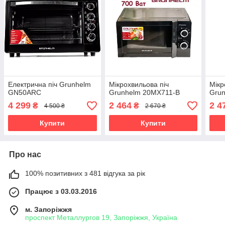
Електрична піч Grunhelm
Мікрохвильова піч
Мікр
GN50ARC
Grunhelm 20MX711-B
Gru
4 299
2 464
2 4
₴
₴
4 500 ₴
2 670 ₴
Купити
Купити
Про нас
100% позитивних з 481 відгука за рік
Працює з 03.03.2016
м. Запоріжжя
проспект Металлургов 19, Запоріжжя, Україна