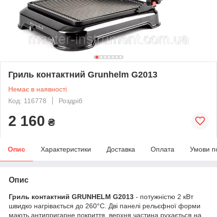
Гриль контактний Grunhelm G2013
Немає в наявності
Код: 116778
Роздріб
2 160
₴
Опис
Характеристики
Доставка
Оплата
Умови п
Опис
Гриль контактний GRUNHELM G2013
- потужністю 2 кВт
швидко нагрівається до 260°С. Дві панелі рельєфної форми
мають антипригарне покриття, верхня частина рухається на