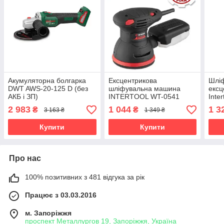
Акумуляторна болгарка
Ексцентрикова
Шлі
DWT AWS-20-125 D (без
шліфувальна машина
екс
АКБ і ЗП)
INTERTOOL WT-0541
Inte
(480
2 983
1 044
1 3
₴
₴
3 163 ₴
1 349 ₴
мм)
Купити
Купити
Про нас
100% позитивних з 481 відгука за рік
Працює з 03.03.2016
м. Запоріжжя
проспект Металлургов 19, Запоріжжя, Україна