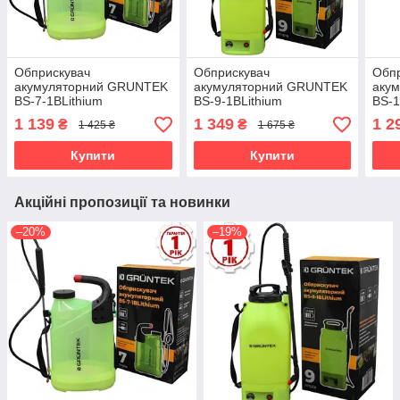
Обприскувач
Обприскувач
Обп
акумуляторний GRUNTEK
акумуляторний GRUNTEK
аку
BS-7-1BLithium
BS-9-1BLithium
BS-
1 139
1 349
1 2
₴
₴
1 425 ₴
1 675 ₴
Купити
Купити
Акційні пропозиції та новинки
–20%
–19%