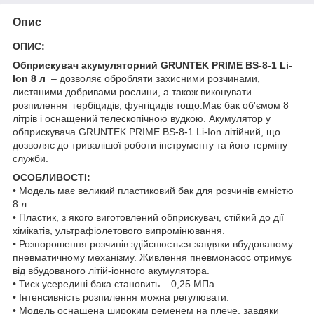
Опис
ОПИС:
Обприскувач акумуляторний GRUNTEK PRIME BS-8-1 Li-
Ion 8 л
– дозволяє обробляти захисними розчинами,
листяними добривами рослини, а також виконувати
розпилення гербіцидів, фунгіцидів тощо.Має бак об'ємом 8
літрів і оснащений телескопічною вудкою. Акумулятор у
обприскувача GRUNTEK PRIME BS-8-1 Li-Ion літійний, що
дозволяє до тривалішої роботи інструменту та його терміну
служби.
ОСОБЛИВОСТІ:
• Модель має великий пластиковий бак для розчинів ємністю
8 л.
• Пластик, з якого виготовлений обприскувач, стійкий до дії
хімікатів, ультрафіолетового випромінювання.
• Розпорошення розчинів здійснюється завдяки вбудованому
пневматичному механізму. Живлення пневмонасос отримує
від вбудованого літій-іонного акумулятора.
• Тиск усередині бака становить – 0,25 МПа.
• Інтенсивність розпилення можна регулювати.
• Модель оснащена широким ременем на плече, завдяки