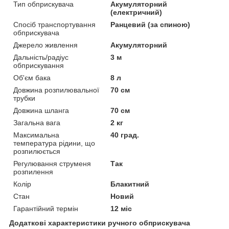
Тип обприскувача
Акумуляторний
(електричний)
Спосіб транспортування
Ранцевий (за спиною)
обприскувача
Джерело живлення
Акумуляторний
Дальність/радіус
3 м
обприскування
Об'єм бака
8 л
Довжина розпилювальної
70 см
трубки
Довжина шланга
70 см
Загальна вага
2 кг
Максимальна
40 град.
температура рідини, що
розпилюється
Регулювання струменя
Так
розпилення
Колір
Блакитний
Стан
Новий
Гарантійний термін
12 міс
Додаткові характеристики ручного обприскувача