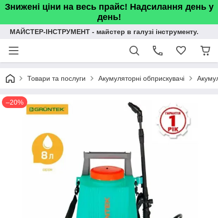
Знижені ціни на весь прайс! Надсилання день у
день!
МАЙСТЕР-ІНСТРУМЕНТ - майстер в галузі інструменту.
Товари та послуги
Акумуляторні обприскувачі
Акуму
–20%