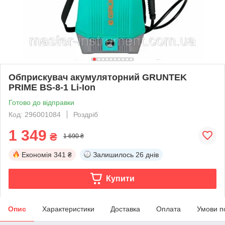
Обприскувач акумуляторний GRUNTEK
PRIME BS-8-1 Li-Ion
Готово до відправки
Код: 296001084
Роздріб
1 349
₴
1 690 ₴
Економія
341 ₴
Залишилось
26 днів
Купити
Опис
Характеристики
Доставка
Оплата
Умови п