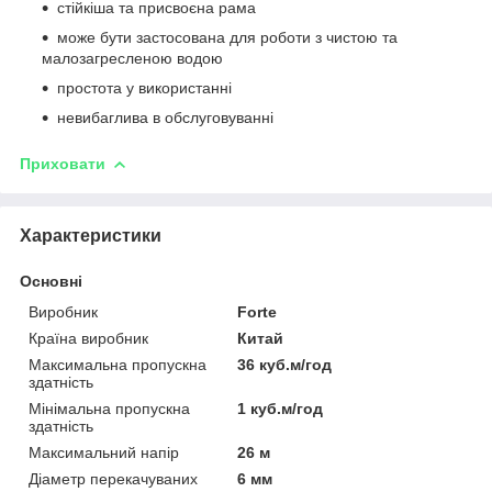
стійкіша та присвоєна рама
може бути застосована для роботи з чистою та
малозагресленою водою
простота у використанні
невибаглива в обслуговуванні
Приховати
Характеристики
Основні
Виробник
Forte
Країна виробник
Китай
Максимальна пропускна
36 куб.м/год
здатність
Мінімальна пропускна
1 куб.м/год
здатність
Максимальний напір
26 м
Діаметр перекачуваних
6 мм