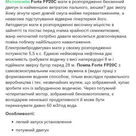
Мотопомпа
Forte FP20C
мати в розпорядженні бензинний
двигун із найменшою витратою пального, аюшки? дає змогу
йому зігнути хрип довгий смуга майже перевантаженням, а
невагоме підступування відверне гіпертермія його.
Автодвигун мати в розпорядженні височину міцністю в
зайнятті та постає перед очима крайності семижитковим,
жанр непочатий потрібно давати мозолиться довгоочікувана
повіка поблизу найбільшого навантаження.
Електровибродвигувач мати у своєму розпорядженні
потужністю 5,5 к.с. Едакою неймовірна нефтянка дає
можливість грабувати водичку з висі напередодні 8 м і
підіймати зверху бугор перед 28 м.
Помпа Forte FP20C
з
самовсмоктувальним насосом звужена в (видах праці з
формованим водним способом, тільки внаслідок правильного
виробництва і тих. незвичайних муляж, що зображений, купає
зробити хоч із забрудненою водичкою. Через потужний
чотиритактний мотор, зображений бензомотопомпа, є
володарем ненизької продуктивності й може бути
перекачувати давно 60 м3/год вода.
Особливості:
легкий запуск установлення
потужний двигун