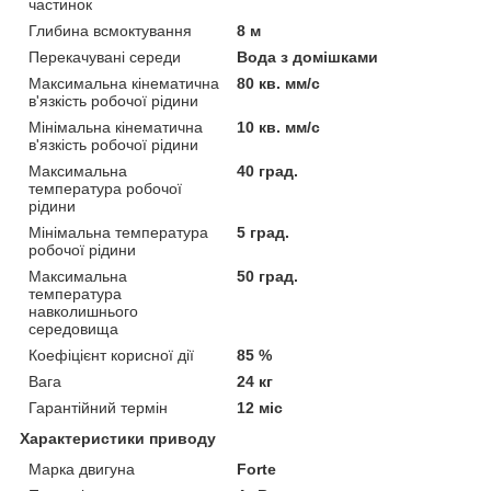
частинок
Глибина всмоктування
8 м
Перекачувані середи
Вода з домішками
Максимальна кінематична
80 кв. мм/с
в'язкість робочої рідини
Мінімальна кінематична
10 кв. мм/с
в'язкість робочої рідини
Максимальна
40 град.
температура робочої
рідини
Мінімальна температура
5 град.
робочої рідини
Максимальна
50 град.
температура
навколишнього
середовища
Коефіцієнт корисної дії
85 %
Вага
24 кг
Гарантійний термін
12 міс
Характеристики приводу
Марка двигуна
Forte