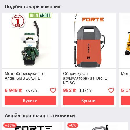
Подібні товари компанії
Мотообприскувач Iron
Обприскувач
Мот
Angel SMB 20/14 L
акумуляторний FORTE
KF-8C
6 949
982
5 1
₴
₴
7 075 ₴
1 174 ₴
Купити
Купити
Акційні пропозиції та новинки
–13%
–6%