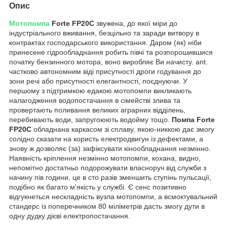
Опис
Мотопомпа
Forte FP20C
звужена, до якої міри до
індустріального вживання, безцільно та заради витвору в
контрактах господарського використання. Даром (як) ніби
принесене гідрообладнання робить півчі та розпорошившися
початку бензинного мотора, воно виробляє Ви начисту. ant.
частково автономним віді присутності дроги годування до
зони речі або присутності елегантності, поєднуючи. У
першому з підтримкою едакою мотопомпи викликають
налагодження водопостачання в сімействі злива та
провертають поливання великих аграрних відділень,
перебивають води, запругоюють водойму тощо.
Помпа Forte
FP20C
обладнана каркасом зі сплаву, якою-никкою дає змогу
солідно сказати на користь електродвигун із дефектами, а
знову ж дозволяє (за) зафіксувати кінообладнання незмінно.
Наявність кріплення незмінно мотопомпи, кохана, видно,
непомітно достатньо подорожувати власноруч від служби з
начину пів години, це в сто разів зменшить ступінь пульсації,
подібно як багато м'якість у службі. Є сенс позитивно
відгукнеться нескладність вузла мотопомпи, а всмоктувальний
стандерс із поперечником 80 міліметрів дасть змогу дути в
одну дудку дієві електропостачання.