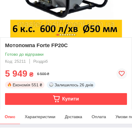
Мотопомпа Forte FP20C
Готово до відправки
Код: 25211
Роздріб
5 949
₴
6 500 ₴
Економія
551 ₴
Залишилось
26 днів
Купити
Опис
Характеристики
Доставка
Оплата
Умови п