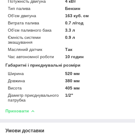
Потужність двигуна
4 кВт
Тип палива
Бензин
Об'єм двигуна
163 куб. см
Витрата палива
0.7 л/год
Об'єм паливного бака
3.3 л
Ємність системи
0.9 л
змащування
Масляний датчик
Так
Час автономної роботи
10 годин
Габаритні і приєднувальні розміри
Ширина
520 мм
Довжина
380 мм
Висота
405 мм
Діаметр приєднувального
1/2"
патрубка
Приховати
Умови доставки