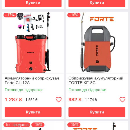
Купити
Купити
–17%
–16%
Акумуляторний обприскувач
Обприскувач акумуляторний
Forte CL-12A
FORTE KF-8C
Готово до відправки
Готово до відправки
1 287
982
₴
₴
1 552 ₴
1 174 ₴
Купити
Купити
Топ продажів
–16%
–15%