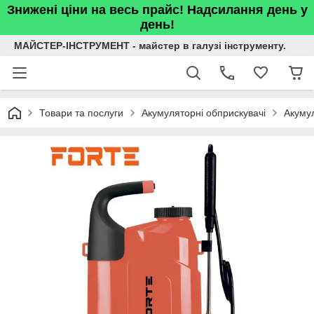
Знижені ціни на весь прайс! Надсилання день у
день!
МАЙСТЕР-ІНСТРУМЕНТ - майстер в галузі інструменту.
Товари та послуги
Акумуляторні обприскувачі
Акумул