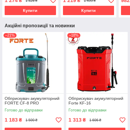
1 274
1 219
982
₴
₴
1 526 ₴
1 499 ₴
Купити
Купити
Акційні пропозиції та новинки
–21%
–18%
Обприскувач акумуляторний
Обприскувач акумуляторний
FORTE CF-8 PRO
Forte KF-16
Готово до відправки
Готово до відправки
1 183
1 313
₴
₴
1 500 ₴
1 606 ₴