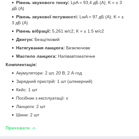
Рівень звукового тиску:
LpA = 93,4 дБ (А); K = ± 3
дБ (А)
Рівень звукової потужності:
LwA = 97 дБ (А); K = ±
3 дБ (А)
Рівень вібрації:
5,261 м/с2; K = ± 1.5 м/с2
Двигун:
Безщітковий
Натягування ланцюга:
Безключове
Мастило ланцюга:
Напівавтоматичне
Комплектація:
Акумулятори: 2 шт, 20 В; 2 А·год
Зарядний пристрій: 1 шт (штекерний)
Кейс: 1 шт
Посібник з експлуатації: є
Ланцюги: 2 шт
Шини: 2 шт
Приховати