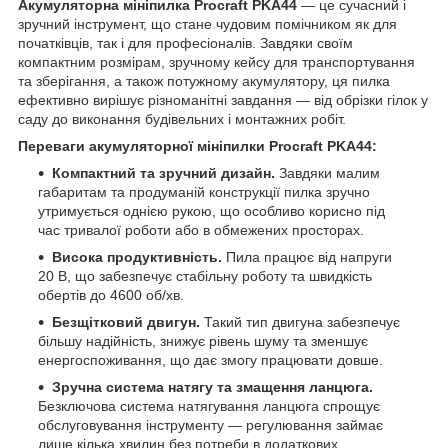
Акумуляторна мініпилка Procraft PKA44
— це сучасний і
зручний інструмент, що стане чудовим помічником як для
початківців, так і для професіоналів. Завдяки своїм
компактним розмірам, зручному кейсу для транспортування
та зберігання, а також потужному акумулятору, ця пилка
ефективно вирішує різноманітні завдання — від обрізки гілок у
саду до виконання будівельних і монтажних робіт.
Переваги акумуляторної мініпилки Procraft PKA44:
Компактний та зручний дизайн.
Завдяки малим
габаритам та продуманій конструкції пилка зручно
утримується однією рукою, що особливо корисно під
час тривалої роботи або в обмежених просторах.
Висока продуктивність.
Пила працює від напруги
20 В, що забезпечує стабільну роботу та швидкість
обертів до 4600 об/хв.
Безщітковий двигун.
Такий тип двигуна забезпечує
більшу надійність, знижує рівень шуму та зменшує
енергоспоживання, що дає змогу працювати довше.
Зручна система натягу та змащення ланцюга.
Безключова система натягування ланцюга спрощує
обслуговування інструменту — регулювання займає
лише кілька хвилин без потреби в додаткових