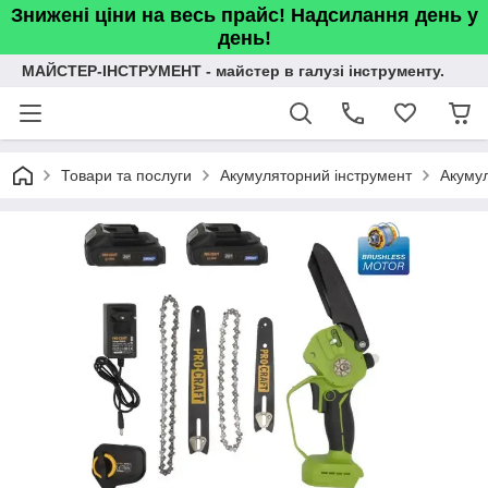
Знижені ціни на весь прайс! Надсилання день у
день!
МАЙСТЕР-ІНСТРУМЕНТ - майстер в галузі інструменту.
Товари та послуги
Акумуляторний інструмент
Акумул