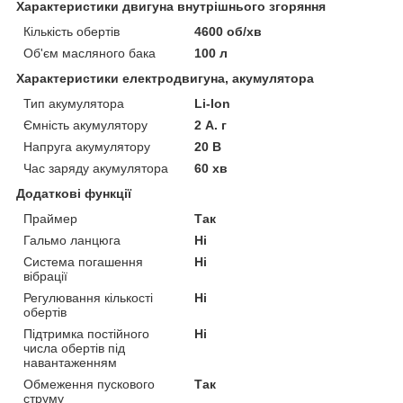
Характеристики двигуна внутрішнього згоряння
Кількість обертів
4600 об/хв
Об'єм масляного бака
100 л
Характеристики електродвигуна, акумулятора
Тип акумулятора
Li-Ion
Ємність акумулятору
2 А. г
Напруга акумулятору
20 В
Час заряду акумулятора
60 хв
Додаткові функції
Праймер
Так
Гальмо ланцюга
Ні
Система погашення
Ні
вібрації
Регулювання кількості
Ні
обертів
Підтримка постійного
Ні
числа обертів під
навантаженням
Обмеження пускового
Так
струму