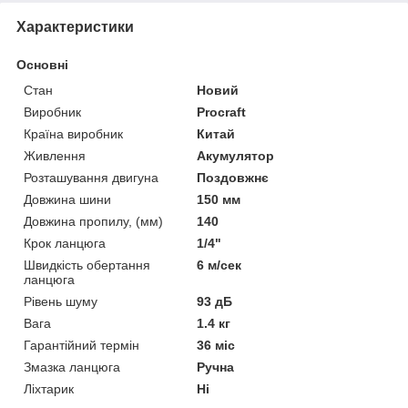
Характеристики
Основні
Стан
Новий
Виробник
Procraft
Країна виробник
Китай
Живлення
Акумулятор
Розташування двигуна
Поздовжнє
Довжина шини
150 мм
Довжина пропилу, (мм)
140
Крок ланцюга
1/4"
Швидкість обертання
6 м/сек
ланцюга
Рівень шуму
93 дБ
Вага
1.4 кг
Гарантійний термін
36 міс
Змазка ланцюга
Ручна
Ліхтарик
Ні