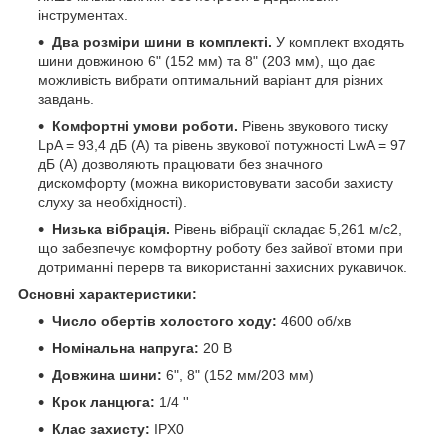
інструментах.
Два розміри шини в комплекті.
У комплект входять
шини довжиною 6" (152 мм) та 8" (203 мм), що дає
можливість вибрати оптимальний варіант для різних
завдань.
Комфортні умови роботи.
Рівень звукового тиску
LpA = 93,4 дБ (A) та рівень звукової потужності LwA = 97
дБ (A) дозволяють працювати без значного
дискомфорту (можна використовувати засоби захисту
слуху за необхідності).
Низька вібрація.
Рівень вібрації складає 5,261 м/с2,
що забезпечує комфортну роботу без зайвої втоми при
дотриманні перерв та використанні захисних рукавичок.
Основні характеристики:
Число обертів холостого ходу:
4600 об/хв
Номінальна напруга:
20 В
Довжина шини:
6", 8" (152 мм/203 мм)
Крок ланцюга:
1/4 ''
Клас захисту:
IPX0