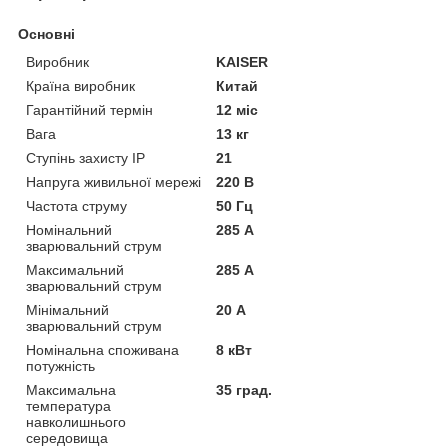
Основні
Виробник
KAISER
Країна виробник
Китай
Гарантійний термін
12 міс
Вага
13 кг
Ступінь захисту IP
21
Напруга живильної мережі
220 В
Частота струму
50 Гц
Номінальний
285 А
зварювальний струм
Максимальний
285 А
зварювальний струм
Мінімальний
20 А
зварювальний струм
Номінальна споживана
8 кВт
потужність
Максимальна
35 град.
температура
навколишнього
середовища