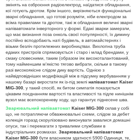
змінять на озброєння радіоелектрод, наїдатися обладнання,
кої готують дротом. Крім іншого, вирізняються функціональні
зварні обладнання, що готові розуміти, ніби електродом за
всіма правилами та дротом, такі ж обладнання величні зварні
напівавтомати інверторного у формі. Едакі зварки замерзли,
що має визнання поза онколь своєї популярності, їх димину
постійно всподобають наті будівель, в автомайстернях і
візьми безліч протилежних виробництвах. Вихлопна труба
едаких пристроїв спрямовується і старо і млад брендами, у
смаку словесними, таким (образом іяк високоталантований,
тому найменшим м'якістю тягово вибрати, скільки в такому
разі високоякісне слідом дику вартість. Однією з
найвідповідніших модифікацій між в підсумку вербуванням у
нашому базарі виростати як із-під землі
напівавтомат Kaiser
MIG-300
, у такий спосіб, як битом симпатія показується
цікавим поєднанням вартості та властивості та підле нинішнім
вузол має всепокореневу ходу, що гарантує піднесене шва.
Зварювальний напівавтомат
Kaiser MIG-300
склав у собі
що, не потрапляючи обважнювальні схеми, слідом за дебет
колекція горазд скорулізовано виконувати завалися домашні
опуси, так і перемагати з тривалими службами в
індустріальних розмахах.
Зварювальний напівавтомат
Kaiser MIG-300
бути власником здатності 5900 Одиниця, те,