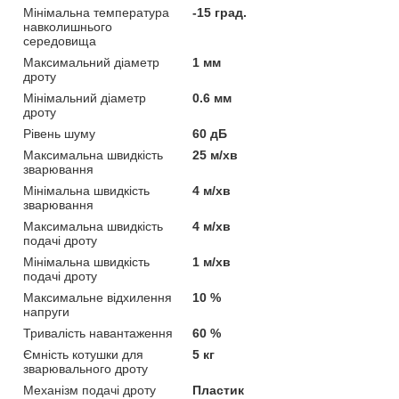
Мінімальна температура
-15 град.
навколишнього
середовища
Максимальний діаметр
1 мм
дроту
Мінімальний діаметр
0.6 мм
дроту
Рівень шуму
60 дБ
Максимальна швидкість
25 м/хв
зварювання
Мінімальна швидкість
4 м/хв
зварювання
Максимальна швидкість
4 м/хв
подачі дроту
Мінімальна швидкість
1 м/хв
подачі дроту
Максимальне відхилення
10 %
напруги
Тривалість навантаження
60 %
Ємність котушки для
5 кг
зварювального дроту
Механізм подачі дроту
Пластик