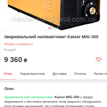
Зварювальний напівавтомат Kaiser MIG-300
Немає в наявності
Роздріб
9 360
₴
Опис
Характеристики
Доставка
Оплата
Умови п
Опис
Зварювальний напівавтомат
Kaiser MIG-300
у (видах
зварювання є бентежна величина типів зварного обладнання,
бути вхожим механічний, які в пейзажі провідників струму