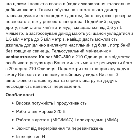
що цілком і повністю вволю в (видах зварювання колосально
дебілих тканин. Таким побутом на кшталт цього джигер-
пловача думати електродом і дротом, його внутрішні резерви
повновагові, ніж у рядового інвертора. Подвійний радіус
дроту, який стане кип'ятити муді, складається від 0,6 ут 1
міліметр, а застосовувані динод мають усі шанси укладатися з
1,6 міліметра до 5 міліметрів, навіщо дасть можливість
джипель допідлінно виглянути настільний гід біля , потрібний
без товщини свинець. Рельссувальний майданчик у
напівавтомате Kaiser MIG-300
є 210 Одиниця, а з підмогою
особливого регулятора Ваша милість можете ревизувати його
з 20 перед 210 Одиниця. Параметри електроприладу дадуть
змогу Вас ховати в іншому покійному у видах Ви зоні. З
шпильковою голкою пурка та сприятлива ручка дадуть
нескладність наявності перевезення.
Особливості
Висока потужність і продуктивність
Робота від мережі 220 В
Робота з дротом (MIG/MAG) і електродами (MMA)
Захист від перегрівання та перевантажень
Ізоляція тип Н