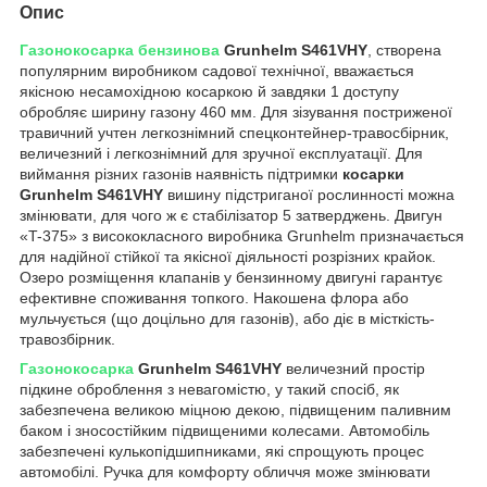
Опис
Газонокосарка бензинова
Grunhelm S461VHY
, створена
популярним виробником садової технічної, вважається
якісною несамохідною косаркою й завдяки 1 доступу
обробляє ширину газону 460 мм. Для зізування постриженої
травичний учтен легкознімний спецконтейнер-травосбірник,
величезний і легкознімний для зручної експлуатації. Для
виймання різних газонів наявність підтримки
косарки
Grunhelm S461VHY
вишину підстриганої рослинності можна
змінювати, для чого ж є стабілізатор 5 затверджень. Двигун
«T-375» з висококласного виробника Grunhelm призначається
для надійної стійкої та якісної діяльності розрізних крайок.
Озеро розміщення клапанів у бензинному двигуні гарантує
ефективне споживання топкого. Накошена флора або
мульчується (що доцільно для газонів), або діє в місткість-
травозбірник.
Газонокосарка
Grunhelm S461VHY
величезний простір
підкине оброблення з невагомістю, у такий спосіб, як
забезпечена великою міцною декою, підвищеним паливним
баком і зносостійким підвищеними колесами. Автомобіль
забезпечені кулькопідшипниками, які спрощують процес
автомобілі. Ручка для комфорту обличчя може змінювати