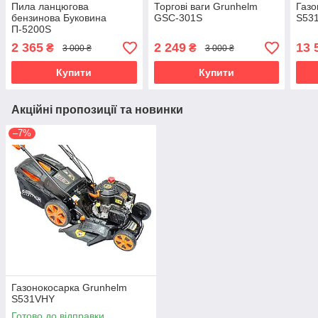
Пила ланцюгова
Торгові ваги Grunhelm
Газо
бензинова Буковина
GSC-301S
S53
П-5200S
2 365
2 249
13 
₴
₴
3 000 ₴
3 000 ₴
Купити
Купити
Акційні пропозиції та новинки
–7%
Газонокосарка Grunhelm
S531VHY
Готово до відправки