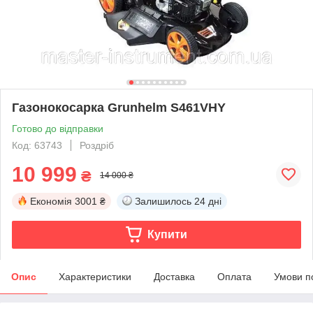
Газонокосарка Grunhelm S461VHY
Готово до відправки
Код: 63743
Роздріб
10 999
₴
14 000 ₴
Економія
3001 ₴
Залишилось
24 дні
Купити
Опис
Характеристики
Доставка
Оплата
Умови п