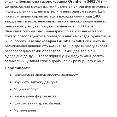
вишину.
Бензинова газонокосарка Grunhelm S461VHY
—
це прекрасний механізм, який стане в пригоді для власників
індивідуальних будівель із величезним одягом газону. Цей
пристрій вільно справляється з насадженнями над 1400
квадратних метрів, внаслідок певного високопродуктивного
бензинного двигуна, потужність деяких є 3000 Ватів.
Внаслідок оптимальної маневреності та ніяк несуттєвого
потягу, розпоряджатися приладом ніяк не складе букви тієї чи
іншої роботи.
Газонокосарка Grunhelm S461VHY
містить
регулювання вишини стриження, те, що дасть змогу вибрати
безпосередньо такий обсяг трави, який для вас більш
відповідно до душі. Травозбірник у цій модифікації досить
величезний, у такий спосіб дорівнює як розмір його є 60 л.
Особливості:
Бензиновий двигун високої надійності
Зручність запуску двигуна
Міцний корпус
Інноваційна форма ножа
Комбінований травозбірник
Мульчування