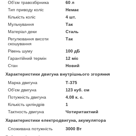
Об'єм травозбірника
60 л
Тип приводу коліс
Немає
Кількість коліс
4 шт.
Мульчування
Так
Матеріал деки
Сталь
Регулювання висоти
Так
скошування
Рівень шуму
100 дБ
Гарантійний термін
12 міс
Стан
Новий
Характеристики двигуна внутрішнього згоряння
Марка двигуна
Т-375
Об'єм двигуна
123 куб. см
Потужність двигуна
4.08 к. с.
Кількість циліндрів
1
Тактность двигуна
Чотиритактний
Характеристики електродвигуна, акумулятора
Споживана потужність
3000 Вт