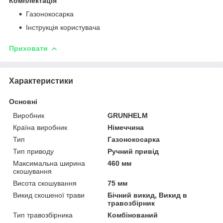
Комплектація
Газонокосарка
Інструкція користувача
Приховати
Характеристики
Основні
Виробник
GRUNHELM
Країна виробник
Німеччина
Тип
Газонокосарка
Тип приводу
Ручний привід
Максимальна ширина
460 мм
скошування
Висота скошування
75 мм
Викид скошеної трави
Бічний викид, Викид в
травозбірник
Тип травозбірника
Комбінований