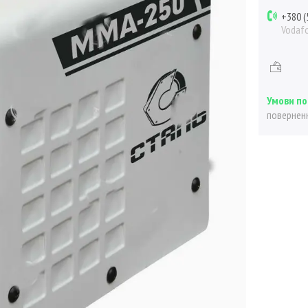
+380 (
Vodaf
поверненн