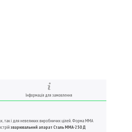
Інформація для замовлення
ах, так і для невеликих виробничих цілей. Форма MМА
истрій
зварювальний апарат
Сталь MMA-250 Д