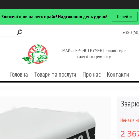
Знижені ціни на весь прайс! Надсилання день у день!
Перейти
+380 (50
МАЙСТЕР-ІНСТРУМЕНТ - майстер в
галузі інструменту.
Головна
Товари та послуги
Про нас
Контакти
Зварю
Немає в н
2 36