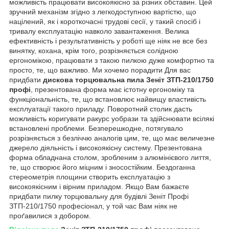
можливість працювати високоякісно за різних обставин. Цей
зручний механізм згідно з легкодоступною вартістю, що
націлений, як і короткочасні трудові сесії, у такий спосіб і
тривалу експлуатацію навколо завантаження. Велика
ефективність і результативність у роботі ще ніяк не все без
винятку, кохана, крім того, розрізняється солідною
ергономікою, працювати з такою пилкою дуже комфортно та
просто, те, що важливо. Ми хочемо порадити Для вас
придбати
дискова торцювальна пила
Зеніт ЗТП-210/1750
профі
, презентована форма має істотну ергономіку та
функціональність, те, що встановлює найвищу властивість
експлуатації такого приладу. Поворотний столик дасть
можливість коригувати ракурс уобрази та здійснювати всілякі
встановлені проблеми. Безперешкодне, потягувало
розрізняється з безліччю аналогів цим, те, що має величезне
джерело діяльність і високоякісну систему. Презентована
форма обладнана столом, зробленим з алюмінієвого лиття,
те, що створює його міцним і зносостійким. Бездоганна
стереометрія площини створить експлуатацію з
високоякісним і вірним приладом. Якщо Вам бажаєте
придбати пилку торцювальну для будівлі Зеніт Профі
ЗТП-210/1750 професіонал, у той час Вам ніяк не
проґавилися з добором.