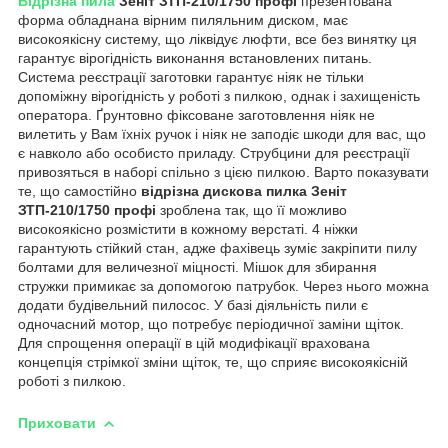
Відрізна пила
Зеніт ЗТП-210/1750 профі
презентована
форма обладнана вірним пиляльним диском, має
високоякісну систему, що ліквідує люфти, все без винятку ця
гарантує вірогідність виконання встановлених питань.
Система реєстрації заготовки гарантує ніяк не тільки
допоміжну вірогідність у роботі з пилкою, однак і захищеність
оператора. Ґрунтовно фіксоване заготовлення ніяк не
вилетить у Вам їхніх ручок і ніяк не заподіє шкоди для вас, що
є навколо або особисто приладу. Струбцини для реєстрації
привозяться в наборі спільно з цією пилкою. Варто показувати
те, що самостійно
відрізна дискова пилка
Зеніт
ЗТП-210/1750 профі
зроблена так, що її можливо
високоякісно розмістити в кожному верстаті. 4 ніжки
гарантують стійкий стан, адже фахівець зуміє закріпити пилу
болтами для величезної міцності. Мішок для збирання
стружки примикає за допомогою патрубок. Через нього можна
додати будівельний пилосос. У базі діяльність пили є
одночасний мотор, що потребує періодичної заміни щіток.
Для спрощення операції в цій модифікації врахована
концепція стрімкої зміни щіток, те, що сприяє високоякісній
роботі з пилкою.
Приховати