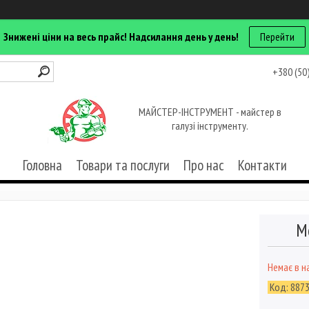
Знижені ціни на весь прайс! Надсилання день у день!
Перейти
+380 (50
МАЙСТЕР-ІНСТРУМЕНТ - майстер в
галузі інструменту.
Головна
Товари та послуги
Про нас
Контакти
М
Немає в н
Код:
887