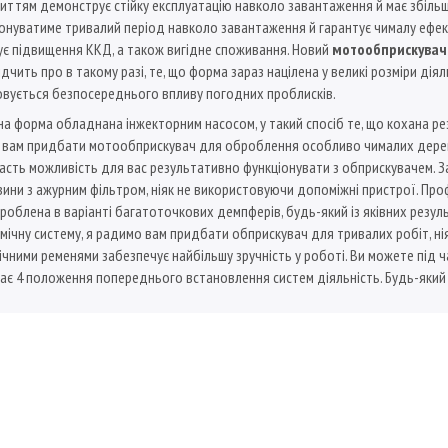
окриттям демонструє стійку експлуатацію навколо завантаження й має збіл
іонуватиме тривалий період навколо завантаження й гарантує чималу ефек
чує підвищення ККД, а також вигідне споживання. Новий
мотообприскувач
свідчить про в такому разі, те, що форма зараз націлена у великі розміри ді
ковується безпосереднього впливу погодних проблисків.
а форма обладнана інжекторним насосом, у такий спосіб те, що кохана р
адимо вам придбати мотообприскувач для оброблення особливо чималих дер
дасть можливість для вас результативно функціонувати з обприскувачем. З
ни з ажурним фільтром, ніяк не використовуючи допоміжні пристрої. Профе
роблена в варіанті багатоточкових демпферів, будь-який із яківних резул
ічну систему, я радимо вам придбати обприскувач для тривалих робіт, ніяк
ічними ременями забезпечує найбільшу зручність у роботі. Ви можете під 
ає 4 положення попереднього встановлення систем діяльність. Будь-який 