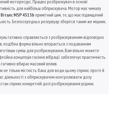
ьшений моторесурс. Працює розбризкувач в основі
тивність для найбільш обприскувача. Мотор має чималу
Віталс MSP 4313b
примітний цим, те, що має підвищений
яльність. Безпосередньо резервуар зберігся таким же міцним,
езультативно справляється з розбризкуванням відповідно
ев, подібна форма вільно впорається з подаванням
аготівши суміш для розбризкування, Вам вільно можете
сійна концепція гасіння вібрації забезпечує практичність
ьтативно вбирає масовий вплив.
 не тільки місткість бака для води цьому сприяє, проте й
час діяльності з обприскувачем контролювати дозу
стан сприяє конкретній дозі розбризкування рідини.