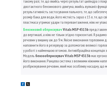
такому разі, те, що якийсь через результат циліндра з п
двотактного бензинового двигуна, якийсь вулканіз функц
результативність застосування пального, те, що забезпе
розмір бака для води, його місткість зараз є 15 л, те, що 
пластмаса утримає удари та перевантаження, ніяк не упа
Бензиновий обприскувач
Vitals MSP 4313b
представлен
до вертикалі, а ніяк не тільки згідно горизонталі. Я р
речовин у вишину аж до 9 м. Якісне виконання горловини 
наповнити його в резервуар за допомогою великої горлови
у роботі з найменшою втомою. Антивібраційна концепція з
Модель
бензообприскувач Vitals MSP 4313b
має ергоном
його виконання. Ранцева система з великими ніжними напл
розбризкування речовин, який має особливу насадну, що м