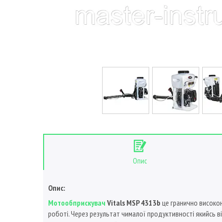
Опис
Опис:
Мотообприскувач
Vitals MSP 4313b
це гранично високон
роботі. Через результат чималої продуктивності якийсь 