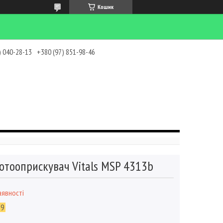
Кошик
) 040-28-13
+380 (97) 851-98-46
отооприскувач Vitals MSP 4313b
аявності
39